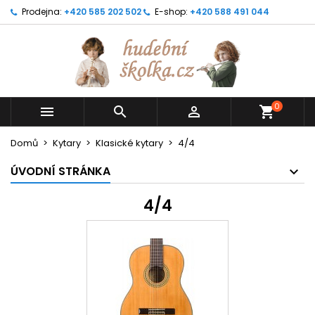
Prodejna:
+420 585 202 502
E-shop:
+420 588 491 044
0



shopping_cart
Domů
Kytary
Klasické kytary
4/4
ÚVODNÍ STRÁNKA
4/4