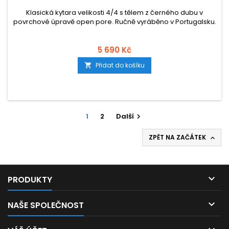
Klasická kytara velikosti 4/4 s tělem z černého dubu v
povrchové úpravě open pore. Ručně vyráběno v Portugalsku.
5 690 Kč
Přidat do košíku

1
2
Další

ZPĚT NA ZAČÁTEK


PRODUKTY

NAŠE SPOLEČNOST