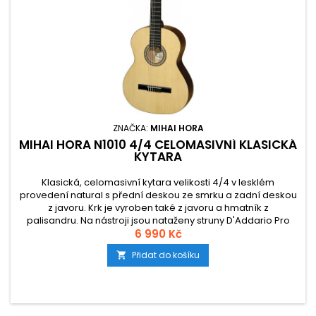
ZNAČKA:
MIHAI HORA
MIHAI HORA N1010 4/4 CELOMASIVNÍ KLASICKÁ
KYTARA
Klasická, celomasivní kytara velikosti 4/4 v lesklém
provedení natural s přední deskou ze smrku a zadní deskou
z javoru. Krk je vyroben také z javoru a hmatník z
palisandru. Na nástroji jsou nataženy struny D'Addario Pro
6 990 Kč
Arté.
Přidat do košíku
