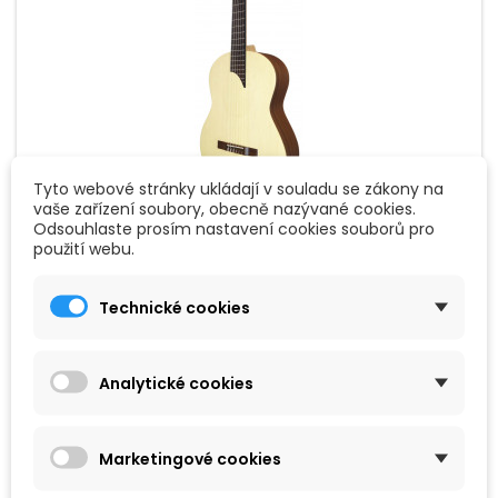
Tyto webové stránky ukládají v souladu se zákony na
vaše zařízení soubory, obecně nazývané cookies.
ZNAČKA:
APC
Odsouhlaste prosím nastavení cookies souborů pro
použití webu.
APC 1S MX
Technické cookies
Klasická kytara s přední deskou z masivního cedru, luby a
zadní deskou ze sapelle v netradičním designu s ozvučným
otvorem v lubech. Nástroj má výjimečné zvukové vlastnosti.
Povrchová úprava open pore.
Analytické cookies
7 890 Kč
Přidat do košíku

Marketingové cookies