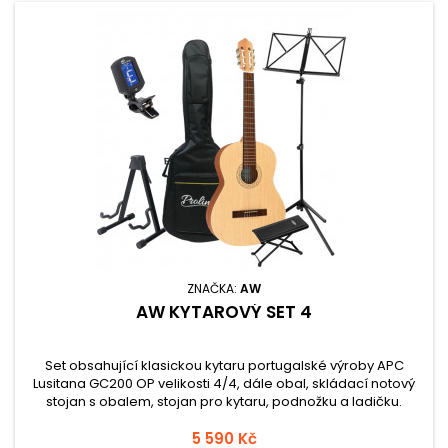
ZNAČKA:
AW
AW KYTAROVÝ SET 4
Set obsahující klasickou kytaru portugalské výroby APC
Lusitana GC200 OP velikosti 4/4, dále obal, skládací notový
stojan s obalem, stojan pro kytaru, podnožku a ladičku.
5 590 Kč