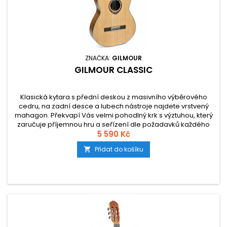
ZNAČKA:
GILMOUR
GILMOUR CLASSIC
Klasická kytara s přední deskou z masivního výběrového
cedru, na zadní desce a lubech nástroje najdete vrstvený
mahagon. Překvapí Vás velmi pohodlný krk s výztuhou, který
zaručuje příjemnou hru a seřízení dle požadavků každého
5 590 Kč
hráče.
Přidat do košíku
