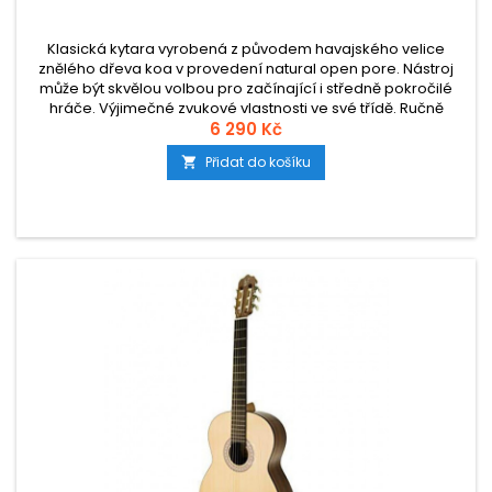
Klasická kytara vyrobená z původem havajského velice
znělého dřeva koa v provedení natural open pore. Nástroj
může být skvělou volbou pro začínající i středně pokročilé
hráče. Výjimečné zvukové vlastnosti ve své třídě. Ručně
vyráběno v Portugalsku.
6 290 Kč
Přidat do košíku
