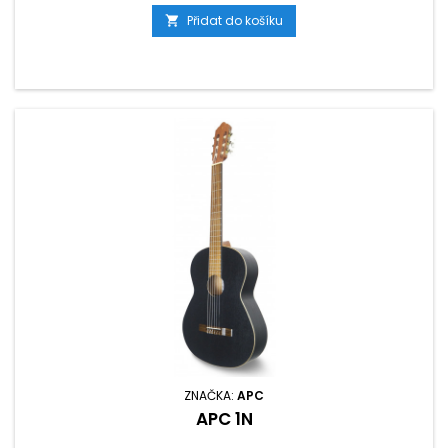
Přidat do košíku

ZNAČKA:
APC
APC 1N