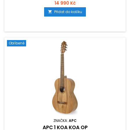
14 990 Kč
Přidat do košíku

Oblíbené
ZNAČKA:
APC
APC 1 KOA KOA OP