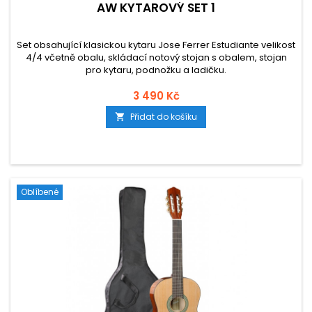
AW KYTAROVÝ SET 1
Set obsahující klasickou kytaru Jose Ferrer Estudiante velikost
4/4 včetně obalu, skládací notový stojan s obalem, stojan
pro kytaru, podnožku a ladičku.
3 490 Kč
Přidat do košíku

Oblíbené