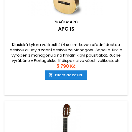
ZNAČKA:
APC
APC 1S
Klasická kytara velikosti 4/4 se smrkovou přední deskou
deskou a luby a zadní deskou ze Mahagonu Sapelle. Krk je
vyroben z mahagonu a na hmatník byl použit akát. Ručně
vyráběno v Portugalsku. K dispozici ve všech velikostech.
Povrchová úprava lesk.
5 790 Kč
Přidat do košíku
