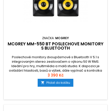
ZNAČKA:
MCGREY
MCGREY MM-550 BT POSLECHOVÉ MONITORY
S BLUETOOTH
Poslechové monitory dvoupásmové s Bluetooth V 5.1 s
integrovaným stereo zesilovačem o výkonu 50 W RMS.
Ideální pro hry, multimédia a malá studia. K dispozici je
ovládání hlasitosti, basů a výšek, dále vypínač a kontrolka
Bluetooth také na zadní straně boxu. Barva černá se žlutými
3 390 Kč
membránami.
Přidat do košíku
