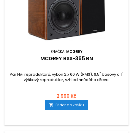
ZNAČKA:
MCGREY
MCGREY BSS-365 BN
Pár HiFi reproduktorů, výkon 2 x 60 W (RMS), 6,5" basový a 1"
výškový reproduktor, vzhled hnědého dřeva.
2 990 Kč
Přidat do košíku
