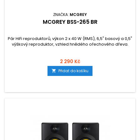
ZNAČKA:
MCGREY
MCGREY BSS-265 BR
Pár HiFi reproduktorů, výkon 2 x 40 W (RMS), 6,5" basový a 0,5"
výškový reproduktor, vzhled hnědého ořechového dřeva.
2 290 Kč
Přidat do košíku
