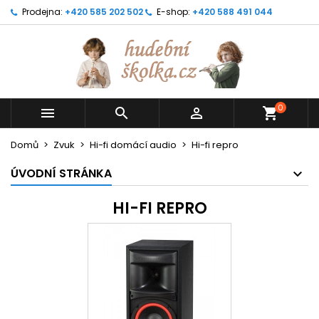
Prodejna:
+420 585 202 502
E-shop:
+420 588 491 044
0



shopping_cart
Domů
Zvuk
Hi-fi domácí audio
Hi-fi repro
ÚVODNÍ STRÁNKA
HI-FI REPRO