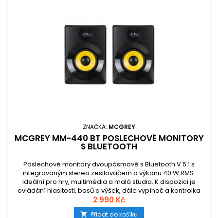
ZNAČKA:
MCGREY
MCGREY MM-440 BT POSLECHOVÉ MONITORY
S BLUETOOTH
Poslechové monitory dvoupásmové s Bluetooth V 5.1 s
integrovaným stereo zesilovačem o výkonu 40 W RMS.
Ideální pro hry, multimédia a malá studia. K dispozici je
ovládání hlasitosti, basů a výšek, dále vypínač a kontrolka
Bluetooth také na zadní straně boxu. Barva černá se žlutými
2 990 Kč
membránami.
Přidat do košíku
