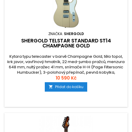
ZNAČKA:
SHERGOLD
SHERGOLD TELSTAR STANDARD ST14
CHAMPAGNE GOLD
Kytara typu telecaster v barvě Champagne Gold, tělo topol,
krk javor, vavřínový hmatník, 22 med-jumbo pražců, menzura
648 mm, nultý pražec 41 mm, snímače H-H (Page Filtersonic
Humbucker), 3-polohový přepínač, pevná kobylka,
chromovaný hardware.
10 590 Kč
Přidat do košíku
