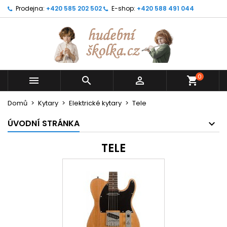
Prodejna:
+420 585 202 502
E-shop:
+420 588 491 044
0



shopping_cart
Domů
Kytary
Elektrické kytary
Tele
ÚVODNÍ STRÁNKA
TELE