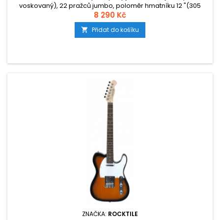
voskovaný), 22 pražců jumbo, poloměr hmatníku 12 "(305
mm), snímače: 2x singl, sedlo grafitová bílá, hmotnost: 3,3 kg.
8 290 Kč
Přidat do košíku

ZNAČKA:
ROCKTILE