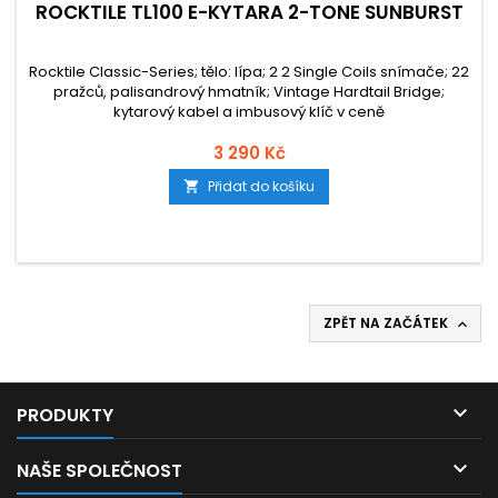
ROCKTILE TL100 E-KYTARA 2-TONE SUNBURST
Rocktile Classic-Series; tělo: lípa; 2 2 Single Coils snímače; 22
pražců, palisandrový hmatník; Vintage Hardtail Bridge;
kytarový kabel a imbusový klíč v ceně
3 290 Kč
Přidat do košíku

ZPĚT NA ZAČÁTEK


PRODUKTY

NAŠE SPOLEČNOST