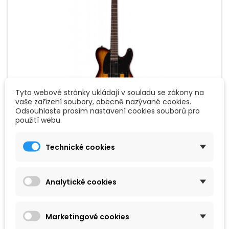
Tyto webové stránky ukládají v souladu se zákony na
vaše zařízení soubory, obecně nazývané cookies.
Odsouhlaste prosím nastavení cookies souborů pro
ZNAČKA:
ESP-LTD
použití webu.
ESP LTD TE-200 TSB
Technické cookies
Elektrická kytara typu single cut T v lesklém provedení
sunburst s tělem z mahagonu, javorovým krkem a
hmatníkem z Jatoba. Nástroj je osazen snímači 2x ESP
Designed LH-150.
Analytické cookies
12 390 Kč
Přidat do košíku

Marketingové cookies