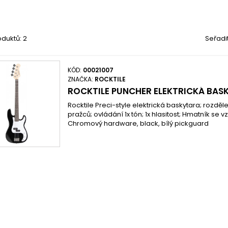
duktů: 2
Seřadi
KÓD:
00021007
ZNAČKA:
ROCKTILE
ROCKTILE PUNCHER ELEKTRICKÁ BAS
Rocktile Preci-style elektrická baskytara; rozdě
pražců; ovládání 1x tón; 1x hlasitost; Hmatník se
Chromový hardware, black, bílý pickguard