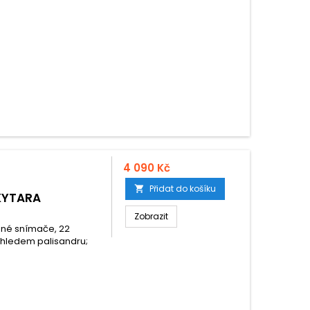
4 090 Kč
Přidat do košíku

KYTARA
Zobrazit
lené snímače, 22
 vzhledem palisandru;