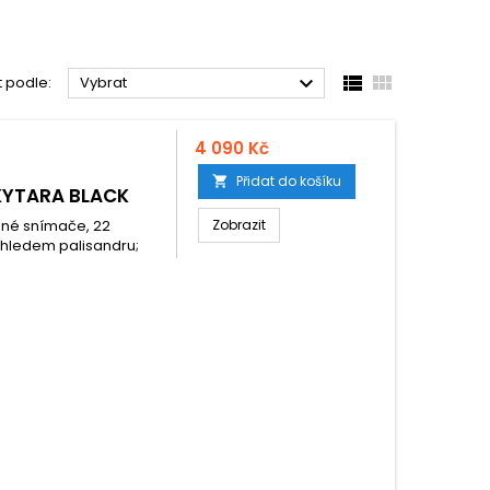



t podle:
Vybrat
4 090 Kč
Přidat do košíku

KYTARA BLACK
lené snímače, 22
Zobrazit
 vzhledem palisandru;