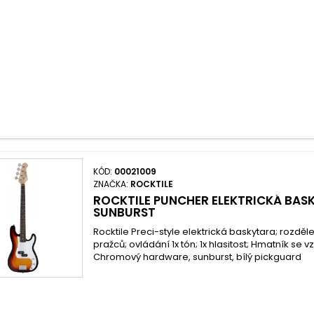
KÓD:
00021009
ZNAČKA:
ROCKTILE
ROCKTILE PUNCHER ELEKTRICKÁ BAS
SUNBURST
Rocktile Preci-style elektrická baskytara; rozdě
pražců; ovládání 1x tón; 1x hlasitost; Hmatník se
Chromový hardware, sunburst, bílý pickguard