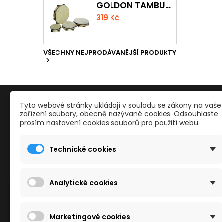
GOLDON TAMBURÍNA S BLÁNOU A ČINELKY 20CM
319 Kč
VŠECHNY NEJPRODÁVANĚJŠÍ PRODUKTY

PRODUKTY
NAŠE S
Tyto webové stránky ukládají v souladu se zákony na vaše
zařízení soubory, obecně nazývané cookies. Odsouhlaste
prosím nastavení cookies souborů pro použití webu.
Reklamace a odstoupení od smlouvy
Kontakty
Slevy
Obchodn
Technické cookies
Nové zboží
Mapa str
Nejvíce prodávané
Reklama
Kamenné
Analytické cookies
Cookies
Tento obchod používá cookies ke zlepšení
Marketingové cookies
vašeho zážitku z prohlížení.