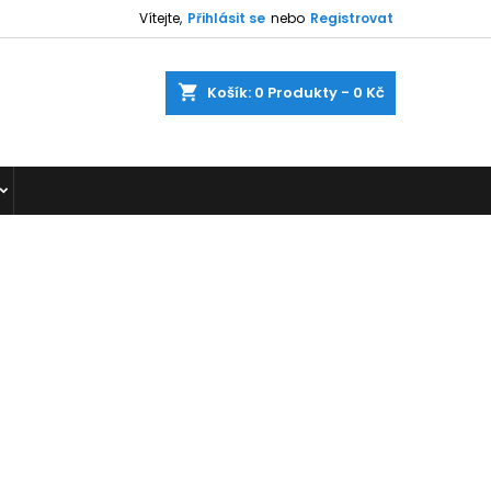
Vítejte,
Přihlásit se
nebo
Registrovat
shopping_cart
Košík:
0
Produkty - 0 Kč