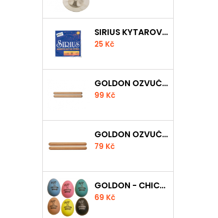
SIRIUS KYTAROVÁ STRUNA
25 Kč
GOLDON OZVUČNÁ DŘÍVKA 18 X 200MM
99 Kč
GOLDON OZVUČNÁ DŘÍVKA 15 X 150MM
79 Kč
GOLDON - CHICKEN SHAKER
69 Kč