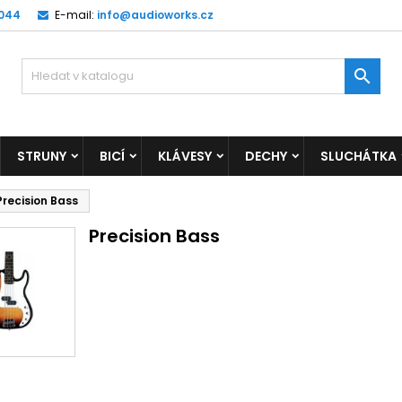
 044
E-mail:
info@audioworks.cz

STRUNY
BICÍ
KLÁVESY
DECHY
SLUCHÁTKA
Precision Bass
Precision Bass