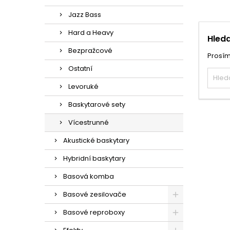
Jazz Bass
Hard a Heavy
Hleda
Bezpražcové
Prosím
Ostatní
Levoruké
Baskytarové sety
Vícestrunné
Akustické baskytary
Hybridní baskytary
Basová komba
Basové zesilovače
Basové reproboxy