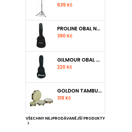
639 Kč
PROLINE OBAL NA KLASICKOU KYTARU S 5 MM POLSTROVÁNÍM
390 Kč
GILMOUR OBAL NA UKULELE CONCERT
220 Kč
GOLDON TAMBURÍNA S BLÁNOU A ČINELKY 20CM
319 Kč
VŠECHNY NEJPRODÁVANĚJŠÍ PRODUKTY
