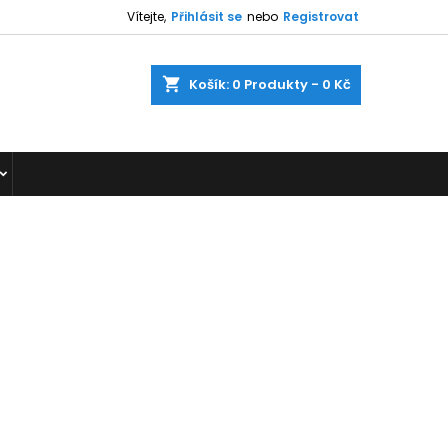
Vítejte,
Přihlásit se
nebo
Registrovat
shopping_cart
Košík:
0
Produkty - 0 Kč