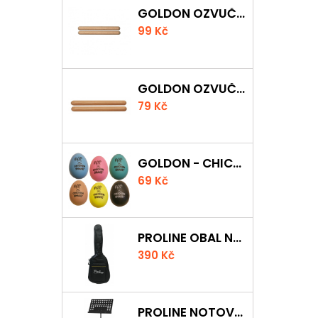
GOLDON OZVUČNÁ DŘÍVKA 18 X 200MM
99 Kč
GOLDON OZVUČNÁ DŘÍVKA 15 X 150MM
79 Kč
GOLDON - CHICKEN SHAKER
69 Kč
PROLINE OBAL NA AKUSTICKOU KYTARU S 5 MM POLSTROVÁNÍM
390 Kč
PROLINE NOTOVÝ PULT ODLEHČENÝ