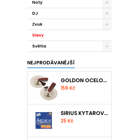
Noty
DJ
Zvuk
Slevy
Světla
NEJPRODÁVANÉJŠÍ
GOLDON OCELOVÉ PRSTOVÉ ČINELKY
159 Kč
SIRIUS KYTAROVÁ STRUNA
25 Kč