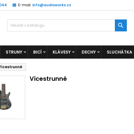
 044
E-mail:
info@audioworks.cz

STRUNY
BICÍ
KLÁVESY
DECHY
SLUCHÁTKA
Vícestrunné
Vícestrunné