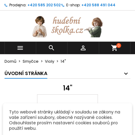
Prodejna:
+420 585 202 502
E-shop:
+420 588 491 044
0



shopping_cart
Domů
Smyčce
Violy
14"
ÚVODNÍ STRÁNKA
14"
Tyto webové stránky ukládají v souladu se zákony na
vaše zařízení soubory, obecně nazývané cookies.
Odsouhlaste prosím nastavení cookies souborů pro
použití webu.