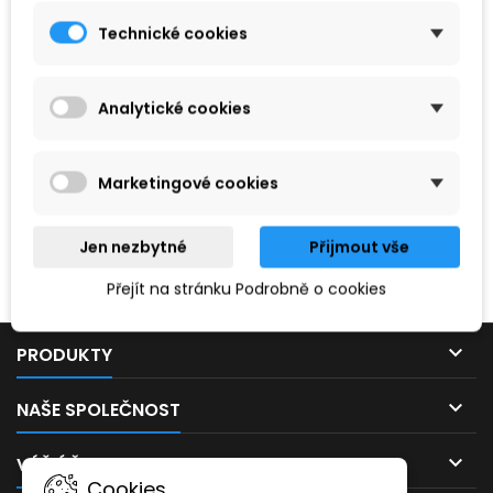
Technické cookies
Analytické cookies
Marketingové cookies
Hledaný výraz nebyl nenalezen.
Jen nezbytné
Přijmout vše
Prosím, zkuste zadat něco jiného.
Přejít na stránku Podrobně o cookies

PRODUKTY

NAŠE SPOLEČNOST

VÁŠ ÚČET
Cookies