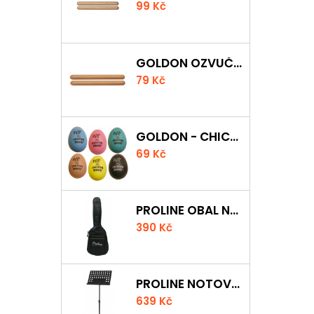
99 Kč
GOLDON OZVUČNÁ DŘÍVKA 15 X 150MM
79 Kč
GOLDON - CHICKEN SHAKER
69 Kč
PROLINE OBAL NA AKUSTICKOU KYTARU S 5 MM POLSTROVÁNÍM
390 Kč
PROLINE NOTOVÝ PULT ODLEHČENÝ
639 Kč