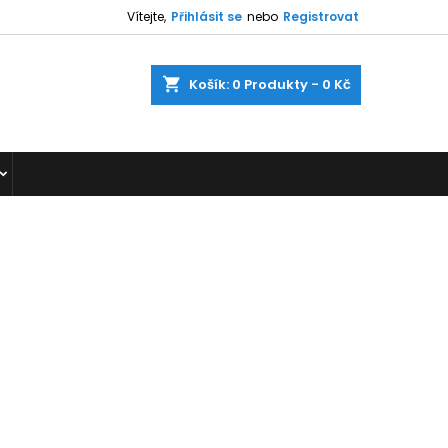
Vítejte,
Přihlásit se
nebo
Registrovat
shopping_cart
Košík:
0
Produkty - 0 Kč