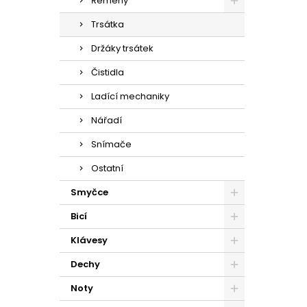
Řemeny
Trsátka
Držáky trsátek
Čistidla
Ladící mechaniky
Nářadí
Snímače
Ostatní
Smyčce
Bicí
Klávesy
Dechy
Noty