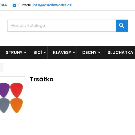
 044
E-mail:
info@audioworks.cz

STRUNY
BICÍ
KLÁVESY
DECHY
SLUCHÁTKA
Trsátka