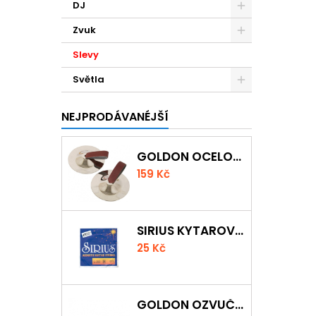
DJ
Zvuk
Slevy
Světla
NEJPRODÁVANÉJŠÍ
GOLDON OCELOVÉ PRSTOVÉ ČINELKY
159 Kč
SIRIUS KYTAROVÁ STRUNA
25 Kč
GOLDON OZVUČNÁ DŘÍVKA 18 X 200MM