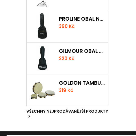
PROLINE OBAL NA KLASICKOU KYTARU S 5 MM POLSTROVÁNÍM
390 Kč
GILMOUR OBAL NA UKULELE CONCERT
220 Kč
GOLDON TAMBURÍNA S BLÁNOU A ČINELKY 20CM
319 Kč
VŠECHNY NEJPRODÁVANĚJŠÍ PRODUKTY
