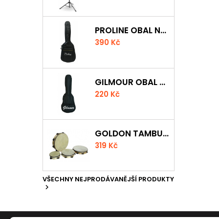
PROLINE OBAL NA KLASICKOU KYTARU S 5 MM POLSTROVÁNÍM
390 Kč
GILMOUR OBAL NA UKULELE CONCERT
220 Kč
GOLDON TAMBURÍNA S BLÁNOU A ČINELKY 20CM
319 Kč
VŠECHNY NEJPRODÁVANĚJŠÍ PRODUKTY
