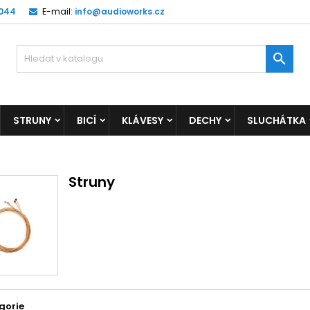
 044
E-mail:
info@audioworks.cz

STRUNY
BICÍ
KLÁVESY
DECHY
SLUCHÁTKA
Struny
gorie