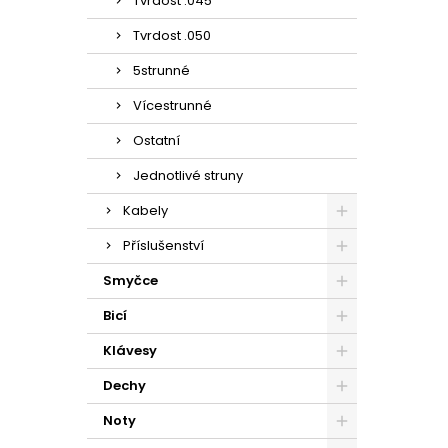
Tvrdost .045
Tvrdost .050
5strunné
Vícestrunné
Ostatní
Jednotlivé struny
Kabely
Příslušenství
Smyčce
Bicí
Klávesy
Dechy
Noty