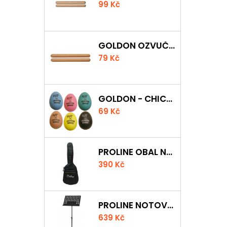
99 Kč
GOLDON OZVUČNÁ DŘÍVKA 15 X 150MM
79 Kč
GOLDON - CHICKEN SHAKER
69 Kč
PROLINE OBAL NA AKUSTICKOU KYTARU S 5 MM POLSTROVÁNÍM
390 Kč
PROLINE NOTOVÝ PULT ODLEHČENÝ
639 Kč