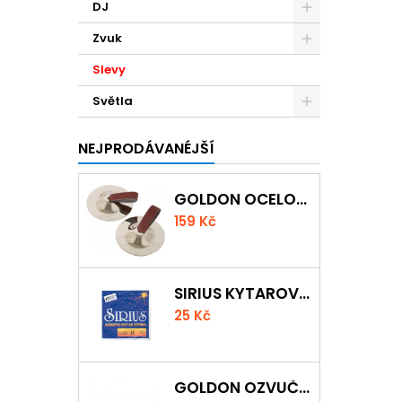
DJ
Zvuk
Slevy
Světla
NEJPRODÁVANÉJŠÍ
GOLDON OCELOVÉ PRSTOVÉ ČINELKY
159 Kč
SIRIUS KYTAROVÁ STRUNA
25 Kč
GOLDON OZVUČNÁ DŘÍVKA 18 X 200MM