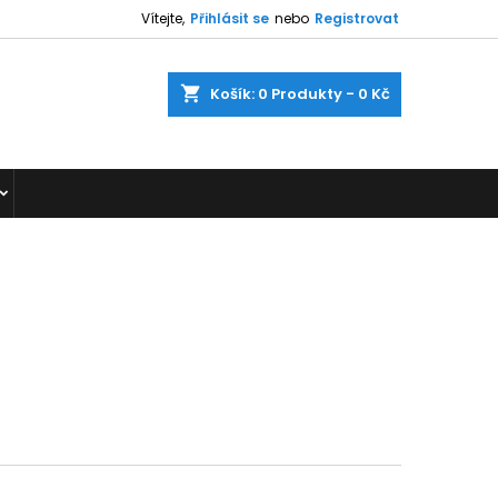
Vítejte,
Přihlásit se
nebo
Registrovat
shopping_cart
Košík:
0
Produkty - 0 Kč