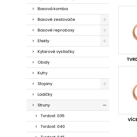
Basová komba
Basové zesilovače
Basové reproboxy
Efekty
Kytarové vysílačky
TVR
Obaly
Kufry
Stojany
Ladičky
Struny
Tvrdost .035
VÍC
Tvrdost .040