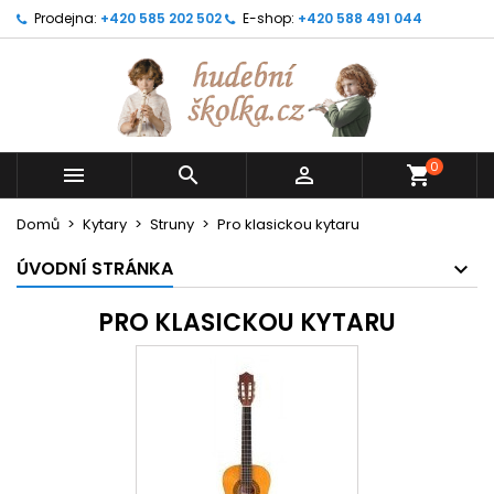
Prodejna:
+420 585 202 502
E-shop:
+420 588 491 044
0



shopping_cart
Domů
Kytary
Struny
Pro klasickou kytaru
ÚVODNÍ STRÁNKA
PRO KLASICKOU KYTARU