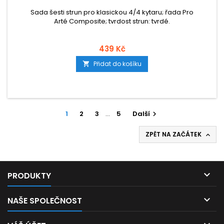
Sada šesti strun pro klasickou 4/4 kytaru; řada Pro
Arté Composite; tvrdost strun: tvrdé.
439 Kč
Přidat do košíku

1
2
3
…
5
Další

ZPĚT NA ZAČÁTEK


PRODUKTY

NAŠE SPOLEČNOST