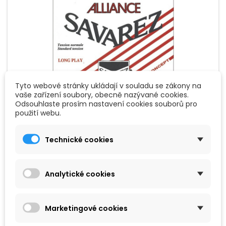
Tyto webové stránky ukládají v souladu se zákony na
vaše zařízení soubory, obecně nazývané cookies.
ZNAČKA:
SAVAREZ
Odsouhlaste prosím nastavení cookies souborů pro
použití webu.
SAVAREZ 540R
Technické cookies
Sada nylonových strun pro klasickou kytaru; Alliance Carbon-
treble + HT Classic Bass; normální pnutí.
Analytické cookies
389 Kč
Přidat do košíku

Marketingové cookies