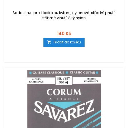
Sada strun pro klasickou kytaru, nylonové; střední pnutí;
stříbrné vinutí; čirý nylon.
140 Kč
Přidat do košíku
