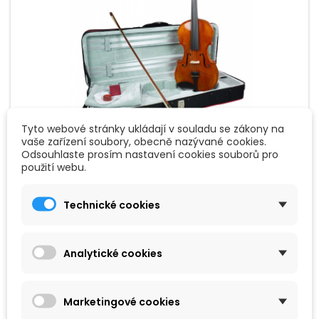
Tyto webové stránky ukládají v souladu se zákony na
vaše zařízení soubory, obecně nazývané cookies.
Odsouhlaste prosím nastavení cookies souborů pro
ZNAČKA:
HIDERSINE
použití webu.
HIDERSINE VIOLA PIACENZA 15,5" OUTFIT
Technické cookies
Violový set 15,5" ideální pro pokročilejší a náročnější violisty.
Horní deska ze smrkového masivu, zadní deska a luby z
javoru. Ebenové kolíky, hmatník, podbradník i žabka smyčce.
Součástí je i obal a kalafuna.
Analytické cookies
10 590 Kč
Přidat do košíku

Marketingové cookies