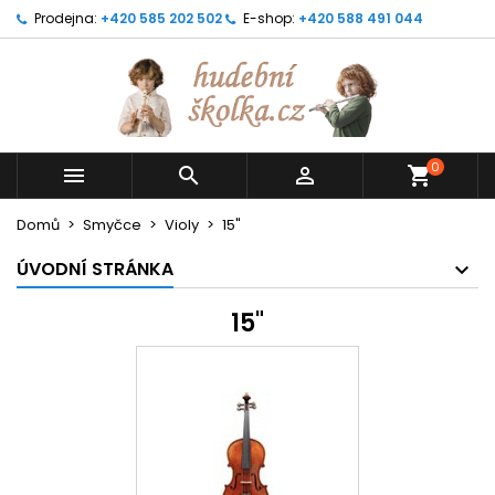
Prodejna:
+420 585 202 502
E-shop:
+420 588 491 044
0



shopping_cart
Domů
Smyčce
Violy
15"
ÚVODNÍ STRÁNKA
15"