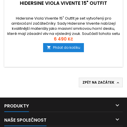
HIDERSINE VIOLA VIVENTE 15" OUTFIT
Hidersine Viola Vivente 15" Outfit je set vytvořený pro
ambiciózní začátečníky. Sady Hidersine Vivente nabízejí
kvalitnější materiály jako masivní smrkovou horní desku,
které mají zásadní vliv na výsledný zvuk. Součástí tohoto setu
je podlouhlé, nárazuvzdorné pouzdro s vnitřními přihrádkami
6 490 Kč
na příslušenství a vnější kapsou na noty, smyčec z
Přidat do košíku

brazilwood a...
ZPĚT NA ZAČÁTEK


PRODUKTY

NAŠE SPOLEČNOST