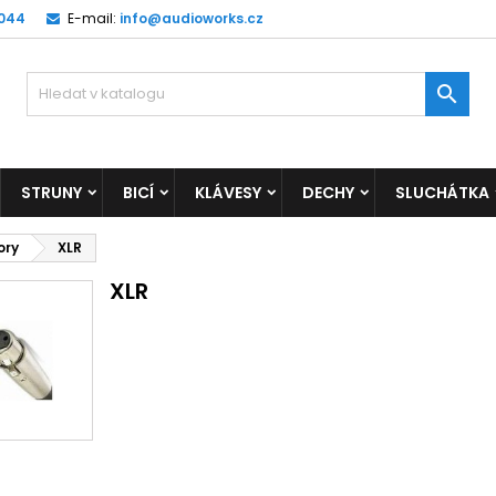
 044
E-mail:
info@audioworks.cz

STRUNY
BICÍ
KLÁVESY
DECHY
SLUCHÁTKA
ory
XLR
XLR