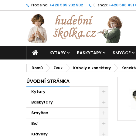
Prodejna:
+420 585 202 502
E-shop:
+420 588 491
KYTARY
BASKYTARY
SMYČCE
Domů
Zvuk
Kabely a konektory
Konekt
ÚVODNÍ STRÁNKA
Kytary
Baskytary
Smyčce
Bicí
Klávesy