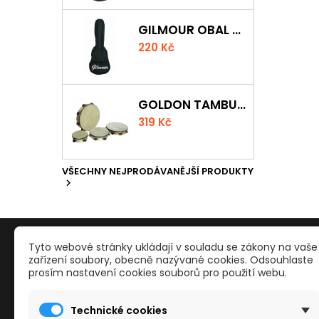
GILMOUR OBAL NA UKULELE CONCERT
220 Kč
GOLDON TAMBURÍNA S BLÁNOU A ČINELKY 20CM
319 Kč
VŠECHNY NEJPRODÁVANĚJŠÍ PRODUKTY

PRODUKTY
NAŠE S
Tyto webové stránky ukládají v souladu se zákony na vaše
zařízení soubory, obecně nazývané cookies. Odsouhlaste
prosím nastavení cookies souborů pro použití webu.
Reklamace a odstoupení od smlouvy
Kontakty
Slevy
Obchodn
Technické cookies
Nové zboží
Mapa str