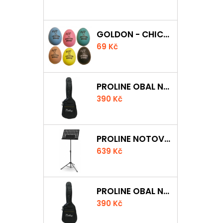
GOLDON - CHICKEN SHAKER
69 Kč
PROLINE OBAL NA AKUSTICKOU KYTARU S 5 MM POLSTROVÁNÍM
390 Kč
PROLINE NOTOVÝ PULT ODLEHČENÝ
639 Kč
PROLINE OBAL NA KLASICKOU KYTARU S 5 MM POLSTROVÁNÍM
390 Kč