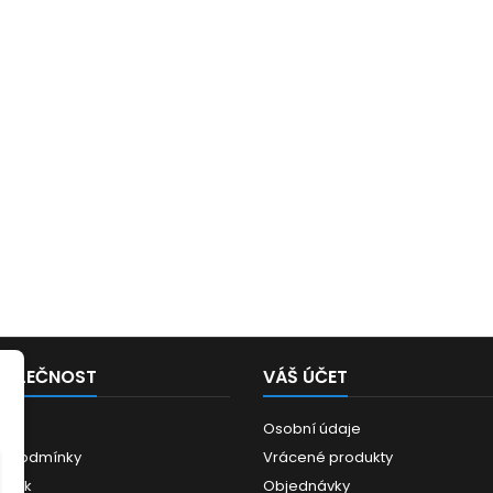
POLEČNOST
VÁŠ ÚČET
Osobní údaje
í podmínky
Vrácené produkty
ánek
Objednávky