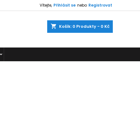
Vítejte,
Přihlásit se
nebo
Registrovat
shopping_cart
Košík:
0
Produkty - 0 Kč