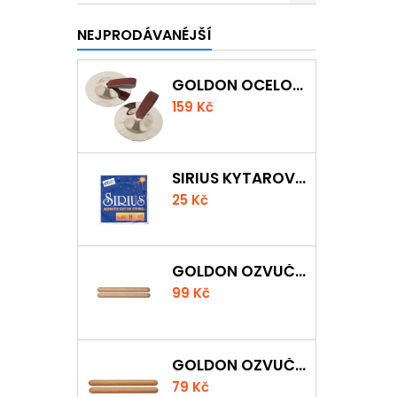
NEJPRODÁVANÉJŠÍ
GOLDON OCELOVÉ PRSTOVÉ ČINELKY
159 Kč
SIRIUS KYTAROVÁ STRUNA
25 Kč
GOLDON OZVUČNÁ DŘÍVKA 18 X 200MM
99 Kč
GOLDON OZVUČNÁ DŘÍVKA 15 X 150MM
79 Kč