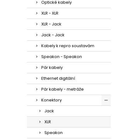
Optické kabely
XLR - XLR
XLR - Jack
Jack - Jack
Kabely k repro soustavám
Speakon - Speakon
Pár kabely
Ethernet digitální
Pár kabely - metráže
Konektory
Jack
XLR
Speakon