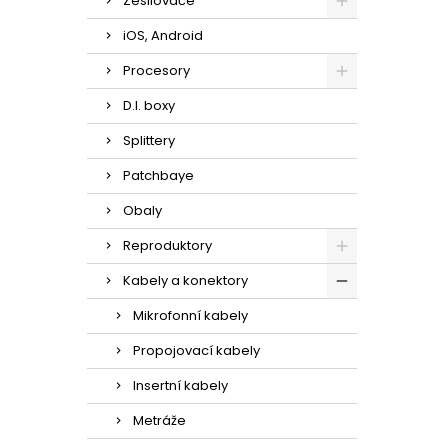
Zesilovače
iOS, Android
Procesory
D.I. boxy
Splittery
Patchbaye
Obaly
Reproduktory
Kabely a konektory
Mikrofonní kabely
Propojovací kabely
Insertní kabely
Metráže