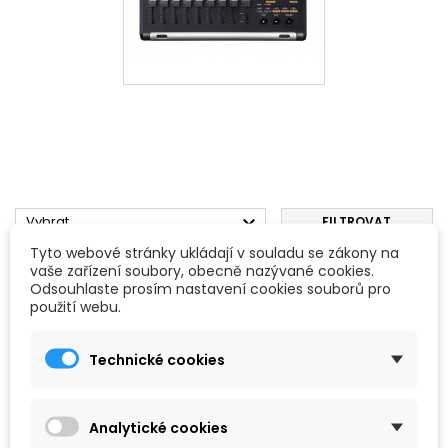

Vybrat
FILTROVAT
Tyto webové stránky ukládají v souladu se zákony na
Zobrazení 1-1 z 1 položek
vaše zařízení soubory, obecně nazývané cookies.
Odsouhlaste prosím nastavení cookies souborů pro
použití webu.
Oblíbené
Technické cookies
Analytické cookies