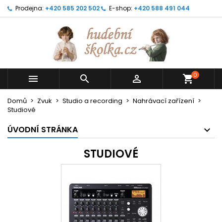
Prodejna:
+420 585 202 502
E-shop:
+420 588 491 044
0



shopping_cart
Domů
Zvuk
Studio a recording
Nahrávací zařízení
Studiové
ÚVODNÍ STRÁNKA
STUDIOVÉ