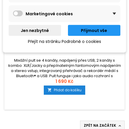
Marketingové cookies
Jen nezbytné
Přijmout vše
ZNAČKA:
PRONOMIC
Přejít na stránku Podrobně o cookies
PRONOMIC MINI4
Mixážní pult se 4 kanály, napájený přes USB, 2 kanály s
kombo XLR/Jacky a přepínatelným fantomovým napájením
a stereo vstup, integrovaný přehrávač a rekordér médií s
Bluetooth® a USB. Pult funguje i jako audio rozhraní s
rozlišením 48 kHz/16 bit. Nechybí ani vestavěný echo efekt
1 690 Kč
pro kanály 1 a 2.
Přidat do košíku

ZPĚT NA ZAČÁTEK
