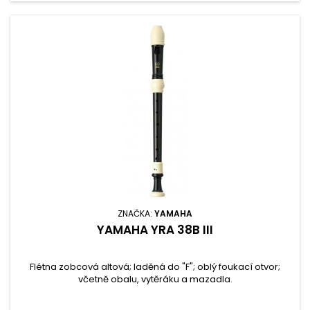
ZNAČKA:
YAMAHA
YAMAHA YRA 38B III
Flétna zobcová altová; laděná do "F"; oblý foukací otvor;
včetně obalu, vytěráku a mazadla.