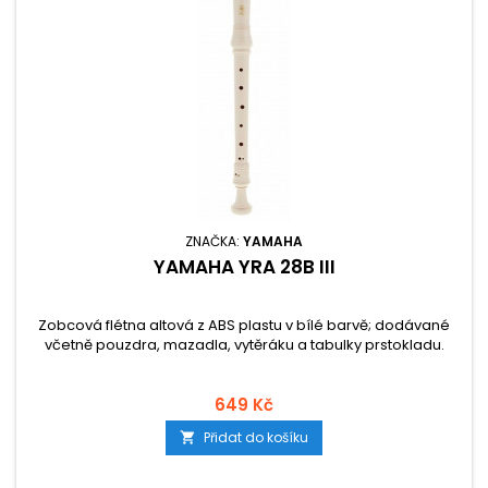
ZNAČKA:
YAMAHA
YAMAHA YRA 28B III
Zobcová flétna altová z ABS plastu v bílé barvě; dodávané
včetně pouzdra, mazadla, vytěráku a tabulky prstokladu.
649 Kč
Přidat do košíku
