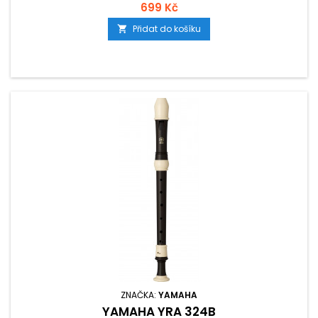
699 Kč
Přidat do košíku

ZNAČKA:
YAMAHA
YAMAHA YRA 324B