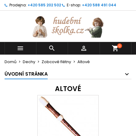
Prodejna:
+420 585 202 502
E-shop:
+420 588 491 044
0



shopping_cart
Domů
Dechy
Zobcové flétny
Altové
ÚVODNÍ STRÁNKA
ALTOVÉ