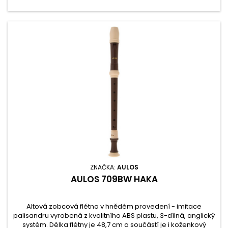
ZNAČKA:
AULOS
AULOS 709BW HAKA
Altová zobcová flétna v hnědém provedení - imitace
palisandru vyrobená z kvalitního ABS plastu, 3-dílná, anglický
systém. Délka flétny je 48,7 cm a součástí je i koženkový