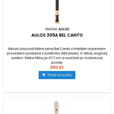
ZNAČKA:
AULOS
AULOS 309A BEL CANTO
Altová zobcová flétna série Bel Canto v hnědém barevném
provedení vyrobená z kvalitního ABS plastu, 3-dílná, anglický
systém. Délka flétny je 47,7 cm a součástí je i koženkový
povlak.
680 Kč
Přidat do košíku
