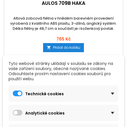
AULOS 709B HAKA
Altová zobcová flétna v hnědém barevném provedení
vyrobená z kvalitního ABS plastu, 3-dílná, anglický systém.
Délka flétny je 48,7 cm a součástí je i koženkový povlak.
765 Kč
Přidat do košíku

Tyto webové stránky ukládají v souladu se zákony na
vaše zařízení soubory, obecně nazývané cookies.
Odsouhlaste prosím nastavení cookies souborů pro
použití webu.
Technické cookies
Analytické cookies