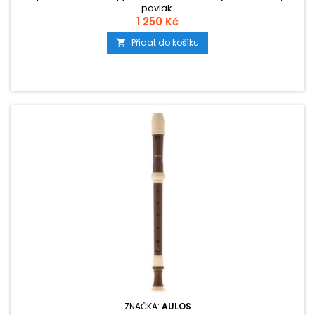
povlak.
1 250 Kč
Přidat do košíku

ZNAČKA:
AULOS