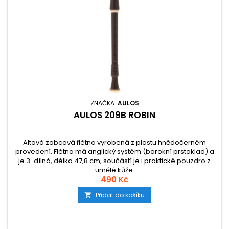
ZNAČKA:
AULOS
AULOS 209B ROBIN
Altová zobcová flétna vyrobená z plastu hnědočerném
provedení. Flétna má anglický systém (barokní prstoklad) a
je 3-dílná, délka 47,8 cm, součástí je i praktické pouzdro z
umělé kůže.
490 Kč
Přidat do košíku
