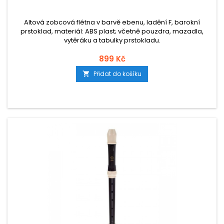
Altová zobcová flétna v barvě ebenu, ladění F, barokní
prstoklad, materiál: ABS plast; včetně pouzdra, mazadla,
vytěráku a tabulky prstokladu.
899 Kč
Přidat do košíku
