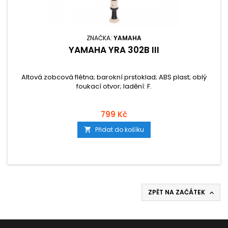
ZNAČKA:
YAMAHA
YAMAHA YRA 302B III
Altová zobcová flétna; barokní prstoklad; ABS plast; oblý
foukací otvor; ladění: F.
799 Kč
Přidat do košíku

ZPĚT NA ZAČÁTEK
