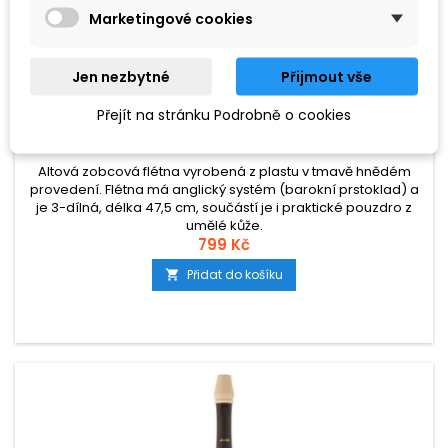
Marketingové cookies
Jen nezbytné
Přijmout vše
ZNAČKA:
AULOS
Přejít na stránku Podrobně o cookies
AULOS 509B SYMPHONY
Altová zobcová flétna vyrobená z plastu v tmavě hnědém
provedení. Flétna má anglický systém (barokní prstoklad) a
je 3-dílná, délka 47,5 cm, součástí je i praktické pouzdro z
umělé kůže.
799 Kč
Přidat do košíku
