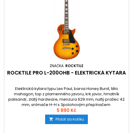
ZNAČKA:
ROCKTILE
ROCKTILE PRO L-200OHB - ELEKTRICKÁ KYTARA
Elektrická kytara typu Les Paul, barva Honey Burst, tělo
mahagon, top z plamenného javoru, krk javor, hmatník
palisandr, zlatý hardware, menzura 629 mm, nultý pražec 42
mm, snímače H-H s 3polohovým přepínačem.
5 890 Kč
Přidat do košíku
