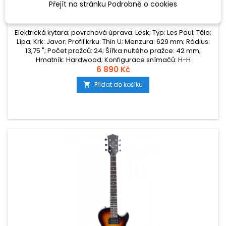
Přejít na stránku Podrobně o cookies
ESP LTD EC-10 KIT BLUE
Elektrická kytara; povrchová úprava: Lesk; Typ: Les Paul; Tělo:
Lípa; Krk: Javor; Profil krku: Thin U; Menzura: 629 mm; Rádius:
13,75 "; Počet pražců: 24; Šířka nultého pražce: 42 mm;
Hmatník: Hardwood; Konfigurace snímačů: H-H
6 890 Kč
Přidat do košíku
