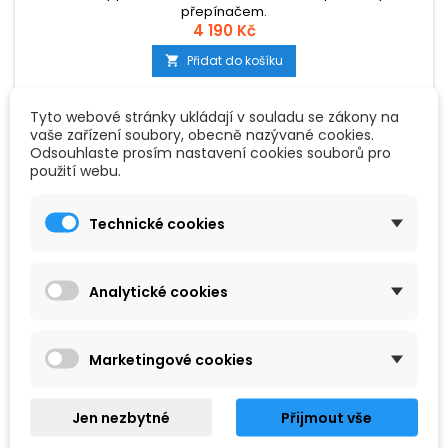
přepínačem.
4 190 Kč
Přidat do košíku

Tyto webové stránky ukládají v souladu se zákony na
vaše zařízení soubory, obecně nazývané cookies.
Odsouhlaste prosím nastavení cookies souborů pro
Výprodej!
použití webu.
Technické cookies
Analytické cookies
Marketingové cookies
Jen nezbytné
Přijmout vše
ZNAČKA:
ESP-LTD