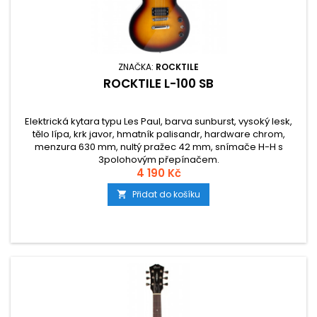
ZNAČKA:
ROCKTILE
ROCKTILE L-100 SB
Elektrická kytara typu Les Paul, barva sunburst, vysoký lesk,
tělo lípa, krk javor, hmatník palisandr, hardware chrom,
menzura 630 mm, nultý pražec 42 mm, snímače H-H s
3polohovým přepínačem.
4 190 Kč
Přidat do košíku
