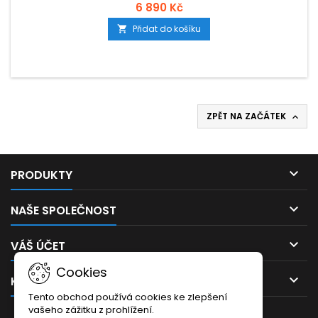
6 890 Kč
Přidat do košíku

ZPĚT NA ZAČÁTEK


PRODUKTY

NAŠE SPOLEČNOST

VÁŠ ÚČET
Cookies

KONTAKT
Tento obchod používá cookies ke zlepšení
vašeho zážitku z prohlížení.