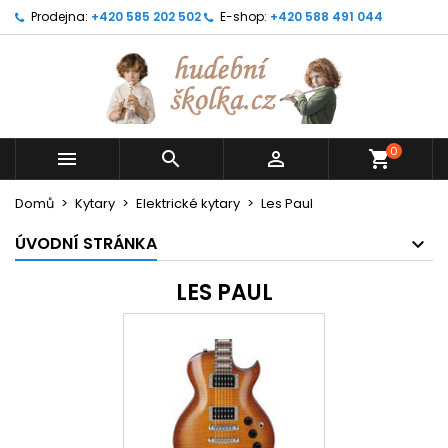
Prodejna:
+420 585 202 502
E-shop:
+420 588 491 044
0



shopping_cart
Domů
Kytary
Elektrické kytary
Les Paul
ÚVODNÍ STRÁNKA
LES PAUL