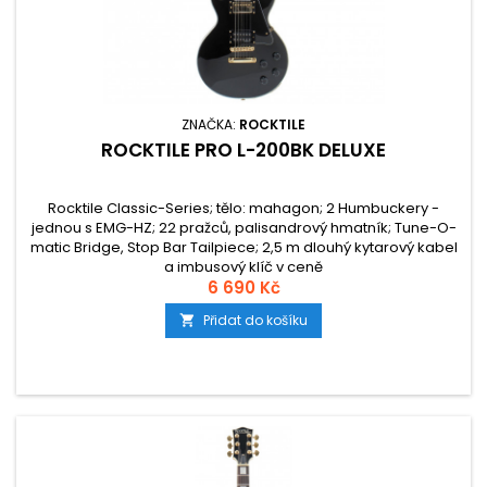
ZNAČKA:
ROCKTILE
ROCKTILE PRO L-200BK DELUXE
Rocktile Classic-Series; tělo: mahagon; 2 Humbuckery -
jednou s EMG-HZ; 22 pražců, palisandrový hmatník; Tune-O-
matic Bridge, Stop Bar Tailpiece; 2,5 m dlouhý kytarový kabel
a imbusový klíč v ceně
6 690 Kč
Přidat do košíku
