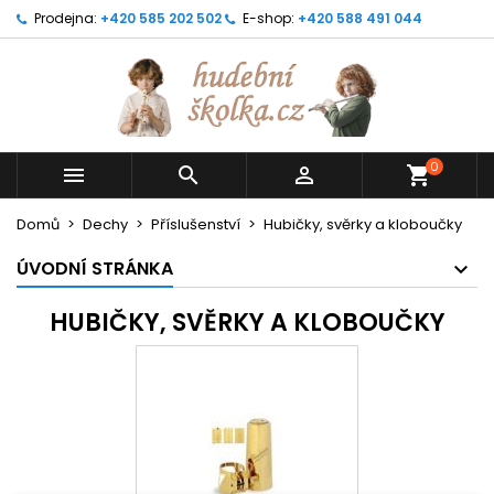
Prodejna:
+420 585 202 502
E-shop:
+420 588 491 044
0



shopping_cart
Domů
Dechy
Příslušenství
Hubičky, svěrky a kloboučky
ÚVODNÍ STRÁNKA
HUBIČKY, SVĚRKY A KLOBOUČKY