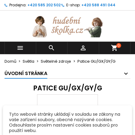
Prodejna:
+420 585 202 502
E-shop:
+420 588 491 044
0



shopping_cart
Domů
Světla
Světelné zdroje
Patice GU/GX/GY/G
ÚVODNÍ STRÁNKA
PATICE GU/GX/GY/G
Tyto webové stránky ukládají v souladu se zákony na
vaše zařízení soubory, obecně nazývané cookies.
Odsouhlaste prosím nastavení cookies souborů pro
použití webu.