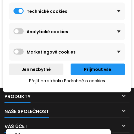
Technické cookies
Analytické cookies
Marketingové cookies
Hledaný výraz nebyl nenalezen.
Jen nezbytné
Přijmout vše
Prosím, zkuste zadat něco jiného.
Přejít na stránku Podrobně o cookies

PRODUKTY

NAŠE SPOLEČNOST

VÁŠ ÚČET