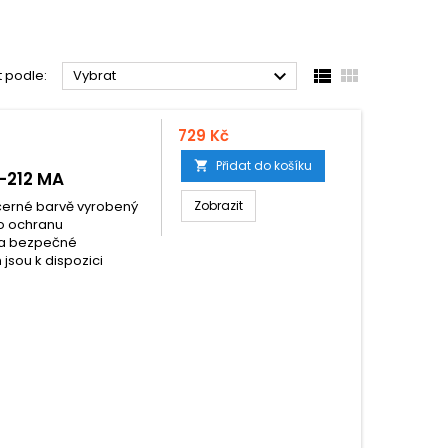



t podle:
Vybrat
729 Kč
Přidat do košíku

-212 MA
 černé barvě vyrobený
Zobrazit
ro ochranu
 a bezpečné
jsou k dispozici