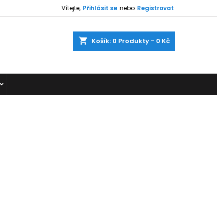
Vítejte,
Přihlásit se
nebo
Registrovat
shopping_cart
Košík:
0
Produkty - 0 Kč