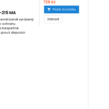
729 Kč
Přidat do košíku

-215 MA
 černé barvě vyrobený
Zobrazit
ro ochranu
 a bezpečné
jsou k dispozici