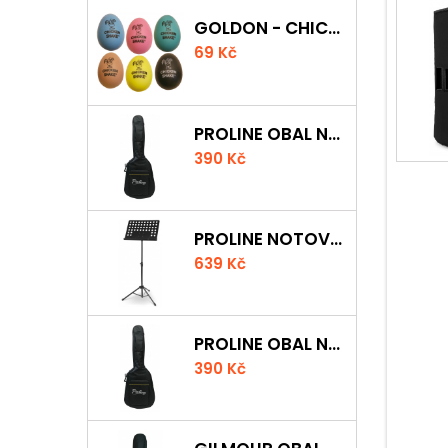
GOLDON - CHICKEN SHAKER
69 Kč
PROLINE OBAL NA AKUSTICKOU KYTARU S 5 MM POLSTROVÁNÍM
390 Kč
PROLINE NOTOVÝ PULT ODLEHČENÝ
639 Kč
PROLINE OBAL NA KLASICKOU KYTARU S 5 MM POLSTROVÁNÍM
390 Kč