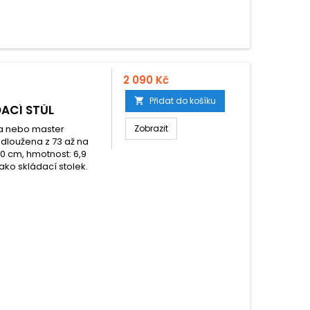
2 090 Kč
Přidat do košíku

ACÍ STŮL
ana nebo master
Zobrazit
dloužena z 73 až na
10 cm, hmotnost: 6,9
jako skládací stolek.