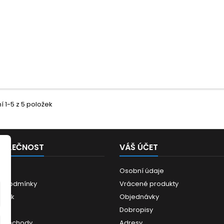
 1-5 z 5 položek
POLEČNOST
VÁŠ ÚČET
Osobní údaje
í podmínky
Vrácené produkty
ánek
Objednávky
ce
Dobropisy
 obchody
Adresy