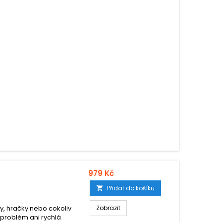
979 Kč
Přidat do košíku

sy, hračky nebo cokoliv
Zobrazit
 problém ani rychlá