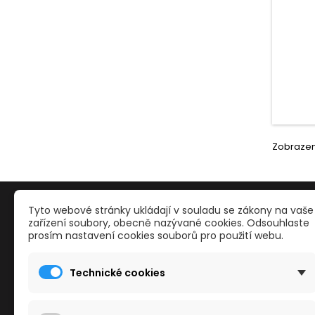
Zobrazení
PRODUKTY
NAŠE S
Tyto webové stránky ukládají v souladu se zákony na vaše
zařízení soubory, obecně nazývané cookies. Odsouhlaste
prosím nastavení cookies souborů pro použití webu.
Reklamace a odstoupení od smlouvy
Kontakty
Slevy
Obchodn
Technické cookies
Nové zboží
Mapa str
Nejvíce prodávané
Reklama
Kamenné