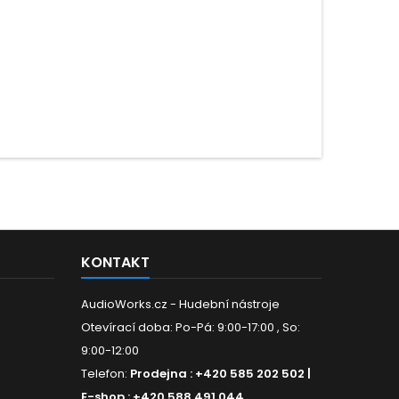
KONTAKT
AudioWorks.cz - Hudební nástroje
Otevírací doba: Po-Pá: 9:00-17:00 , So:
9:00-12:00
Telefon:
Prodejna : +420 585 202 502 |
E-shop : +420 588 491 044