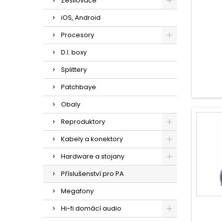
Zesilovače
iOS, Android
Procesory
D.I. boxy
Splittery
Patchbaye
Obaly
Reproduktory
Kabely a konektory
Hardware a stojany
Příslušenství pro PA
Megafony
Hi-fi domácí audio