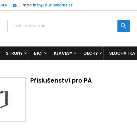
 044
E-mail:
info@audioworks.cz

STRUNY
BICÍ
KLÁVESY
DECHY
SLUCHÁTKA
Příslušenství pro PA