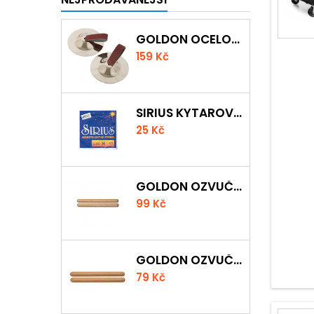
GOLDON OCELOVÉ PRSTOVÉ ČINELKY
159 Kč
SIRIUS KYTAROVÁ STRUNA
25 Kč
GOLDON OZVUČNÁ DŘÍVKA 18 X 200MM
99 Kč
GOLDON OZVUČNÁ DŘÍVKA 15 X 150MM
79 Kč