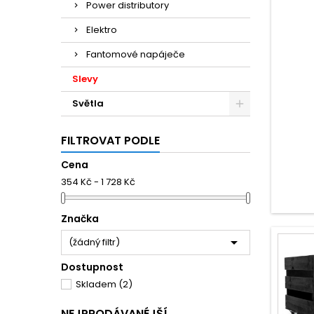
Power distributory
Elektro
Fantomové napáječe
Slevy
Světla
FILTROVAT PODLE
Cena
354 Kč - 1 728 Kč
Značka

(žádný filtr)
Dostupnost
Skladem
(2)
NEJPRODÁVANÉJŠÍ