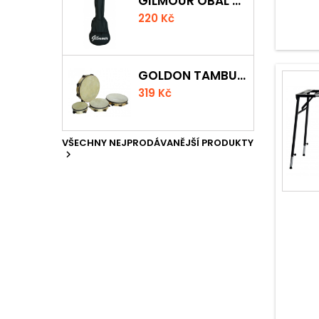
GILMOUR OBAL NA UKULELE CONCERT
220 Kč
GOLDON TAMBURÍNA S BLÁNOU A ČINELKY 20CM
319 Kč
VŠECHNY NEJPRODÁVANĚJŠÍ PRODUKTY
