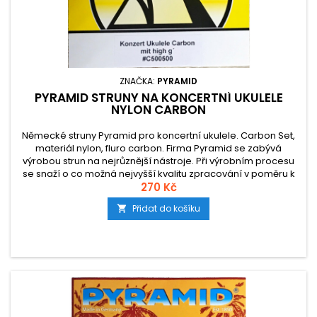
ZNAČKA:
PYRAMID
PYRAMID STRUNY NA KONCERTNÍ UKULELE
NYLON CARBON
Německé struny Pyramid pro koncertní ukulele. Carbon Set,
materiál nylon, fluro carbon. Firma Pyramid se zabývá
výrobou strun na nejrůznější nástroje. Při výrobním procesu
se snaží o co možná nejvyšší kvalitu zpracování v poměru k
ceně. Stejně je tomu i v případě nylon carbonových strun na
270 Kč
ukulele.
Přidat do košíku
