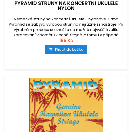
PYRAMID STRUNY NA KONCERTNÍ UKULELE
NYLON
Německé struny na koncertní ukulele - nylonové. Firma
Pyramid se zabývá výrobou strun na nejrůznější nástroje. Při
výrobním procesu se snaží o co možná nejvyšší kvalitu
zpracování v poměru k ceně. Stejně je tomu i v případě
nylonových strun na ukulele.
195 Kč
Přidat do košíku
