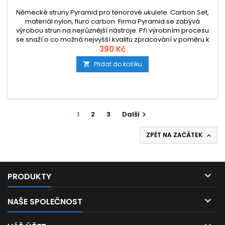
Německé struny Pyramid pro tenorové ukulele. Carbon Set,
materiál nylon, fluro carbon. Firma Pyramid se zabývá
výrobou strun na nejrůznější nástroje. Při výrobním procesu
se snaží o co možná nejvyšší kvalitu zpracování v poměru k
ceně. Stejně je tomu i v případě nylon carbonových strun na
390 Kč
ukulele.
Přidat do košíku

1
2
3
Další

ZPĚT NA ZAČÁTEK


PRODUKTY

NAŠE SPOLEČNOST