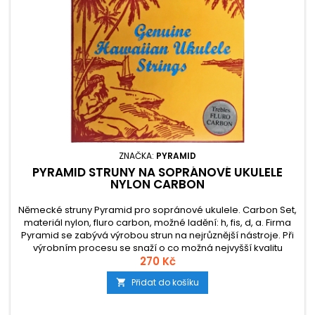
ZNAČKA:
PYRAMID
PYRAMID STRUNY NA SOPRÁNOVÉ UKULELE
NYLON CARBON
Německé struny Pyramid pro sopránové ukulele. Carbon Set,
materiál nylon, fluro carbon, možné ladění: h, fis, d, a. Firma
Pyramid se zabývá výrobou strun na nejrůznější nástroje. Při
výrobním procesu se snaží o co možná nejvyšší kvalitu
zpracování v poměru k ceně. Stejně je tomu i v případě nylon
270 Kč
carbonových strun na ukulele.
Přidat do košíku
