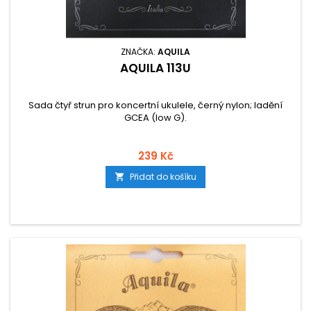
ZNAČKA:
AQUILA
AQUILA 113U
Sada čtyř strun pro koncertní ukulele, černý nylon; ladění
GCEA (low G).
239 Kč
Přidat do košíku
