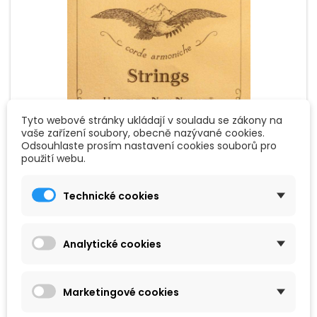
Tyto webové stránky ukládají v souladu se zákony na
vaše zařízení soubory, obecně nazývané cookies.
ZNAČKA:
AQUILA
Odsouhlaste prosím nastavení cookies souborů pro
použití webu.
AQUILA 17U STRUNY PRO 6-STRUNNÉ
TENOROVÉ UKULELE
Technické cookies
Struny z řady Nylgut jsou syntetické struny vyrobené z
materiálu, který byl vyvinut tak, aby co nejpřesněji napodobil
střívka, která se používala jako struny až do půlky 20. století.
Zvuk je tak velmi jasný, dobře čitelný a má rychlý attack.
Analytické cookies
259 Kč
Přidat do košíku

Marketingové cookies