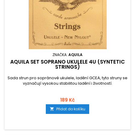
ZNAČKA:
AQUILA
AQUILA SET SOPRANO UKULELE 4U (SYNTETIC
STRINGS)
Sada strun pro sopránové ukulele, ladění GCEA, tyto struny se
vyznačují vysokou stabilitou ladění i životností.
189 Kč
Přidat do košíku
