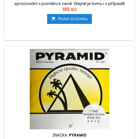
zpracování v poměru k ceně. Stejně je tomu i v případě
nylonových strun na ukulele.
195 Kč
Přidat do košíku

ZNAČKA:
PYRAMID