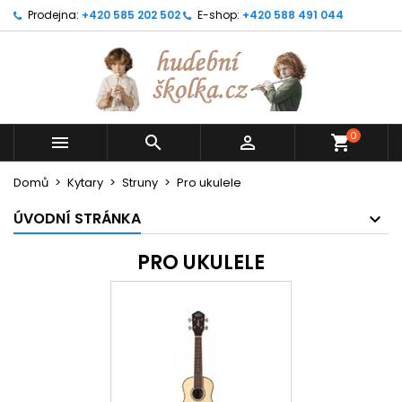
Prodejna:
+420 585 202 502
E-shop:
+420 588 491 044
0



shopping_cart
Domů
Kytary
Struny
Pro ukulele
ÚVODNÍ STRÁNKA
PRO UKULELE