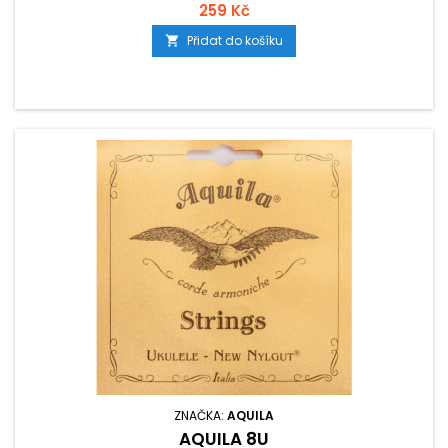
259 Kč
Přidat do košíku

ZNAČKA:
AQUILA
AQUILA 8U