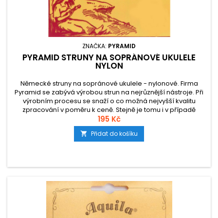
ZNAČKA:
PYRAMID
PYRAMID STRUNY NA SOPRÁNOVÉ UKULELE
NYLON
Německé struny na sopránové ukulele - nylonové. Firma
Pyramid se zabývá výrobou strun na nejrůznější nástroje. Při
výrobním procesu se snaží o co možná nejvyšší kvalitu
zpracování v poměru k ceně. Stejně je tomu i v případě
nylonových strun na ukulele.
195 Kč
Přidat do košíku
