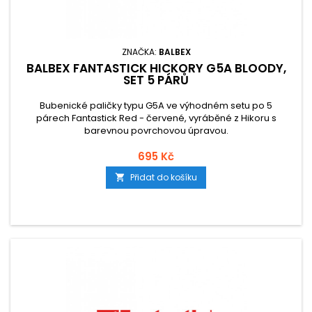
ZNAČKA:
BALBEX
BALBEX FANTASTICK HICKORY G5A BLOODY,
SET 5 PÁRŮ
Bubenické paličky typu G5A ve výhodném setu po 5
párech Fantastick Red - červené, vyráběné z Hikoru s
barevnou povrchovou úpravou.
695 Kč
Přidat do košíku
