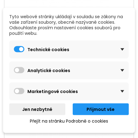
Tyto webové stránky ukládají v souladu se zákony na
vaše zařízení soubory, obecně nazývané cookies.
Odsouhlaste prosím nastavení cookies souborů pro
ZNAČKA:
PROMUCO
použití webu.
PROMUCO 1801N5A
Technické cookies
Hickorové paličky typu 5A s nylonovou špičkou ve tvaru slzy.
Skvělá všestranná a vyvážená palička. Délka 40,6 cm, průměr
1,5 cm.
Analytické cookies
210 Kč
Přidat do košíku

Marketingové cookies
Jen nezbytné
Přijmout vše
Přejít na stránku Podrobně o cookies