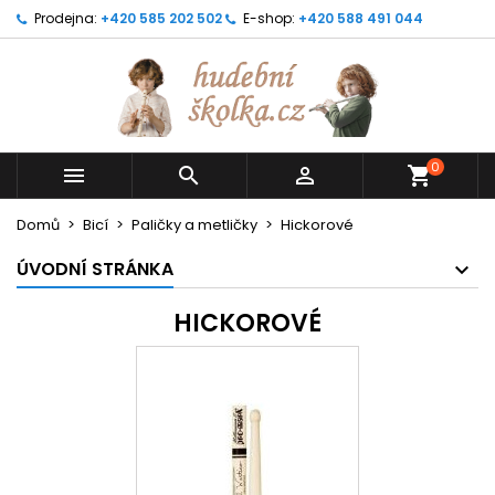
Prodejna:
+420 585 202 502
E-shop:
+420 588 491 044
0



shopping_cart
Domů
Bicí
Paličky a metličky
Hickorové
ÚVODNÍ STRÁNKA
HICKOROVÉ