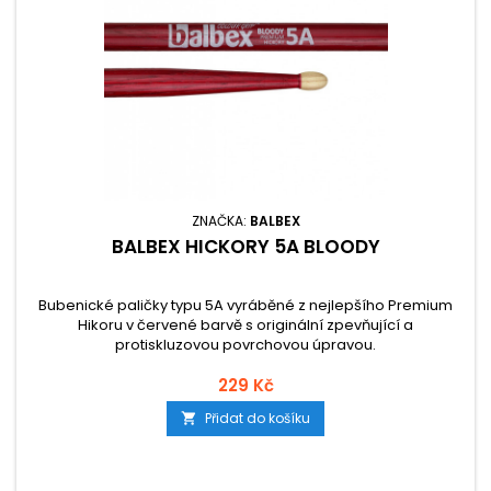
ZNAČKA:
BALBEX
BALBEX HICKORY 5A BLOODY
Bubenické paličky typu 5A vyráběné z nejlepšího Premium
Hikoru v červené barvě s originální zpevňující a
protiskluzovou povrchovou úpravou.
229 Kč
Přidat do košíku
