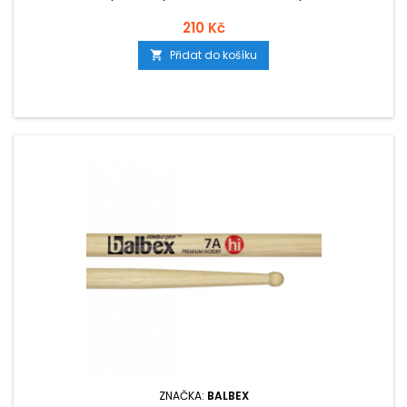
210 Kč
Přidat do košíku

ZNAČKA:
BALBEX