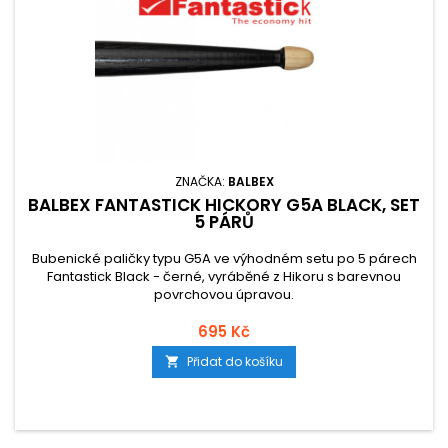
ZNAČKA:
BALBEX
BALBEX FANTASTICK HICKORY G5A BLACK, SET
5 PÁRŮ
Bubenické paličky typu G5A ve výhodném setu po 5 párech
Fantastick Black - černé, vyráběné z Hikoru s barevnou
povrchovou úpravou.
695 Kč
Přidat do košíku
