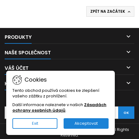
ZPĚT NA ZAČÁTEK


PRODUKTY

NAŠE SPOLEČNOST

VÁŠ ÚČET
Cookies

KONTAKT
Tento obchod používá cookies ke zlepšení
vašeho zážitku z prohlížení.
ODBĚR NOVINEK
Další informace naleznete v našich
Zásadách
ochrany osobních údajů
.
Exit
Akceptovat
© Copyright 2026 Hudební školka - Hudební nástroje. All Rights
Reserved.