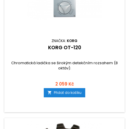
ZNAČKA:
KORG
KORG OT-120
Chromatická ladička se širokým detekčním rozsahem (8
oktáv).
2 059 Kč
Přidat do košíku
