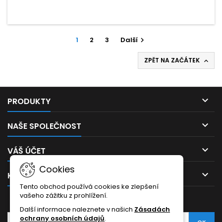
1
2
3
Další

ZPĚT NA ZAČÁTEK


PRODUKTY

NAŠE SPOLEČNOST

VÁŠ ÚČET
Cookies

KONTAKT
Tento obchod používá cookies ke zlepšení
vašeho zážitku z prohlížení.
ODBĚR NOVINEK
Další informace naleznete v našich
Zásadách
ochrany osobních údajů
.