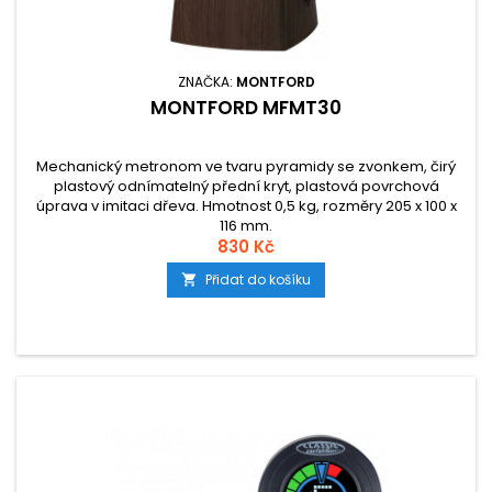
ZNAČKA:
MONTFORD
MONTFORD MFMT30
Mechanický metronom ve tvaru pyramidy se zvonkem, čirý
plastový odnímatelný přední kryt, plastová povrchová
úprava v imitaci dřeva. Hmotnost 0,5 kg, rozměry 205 x 100 x
116 mm.
830 Kč
Přidat do košíku
