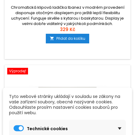
Chromatická klipová ladička Ibanez v modrém provedení
disponuje otočným displejem pro ještě lepší flexibilitu
uchycení. Funguje skvěle s kytarou i baskytarou. Display je
velmi dobře viditelný v jakýchkoli podmínkách.
329 Kč
Přidat do košíku

Výprodej!
Tyto webové stránky ukládají v souladu se zákony na
vaše zařízení soubory, obecně nazývané cookies.
Odsouhlaste prosím nastavení cookies souborů pro
použití webu.
Technické cookies