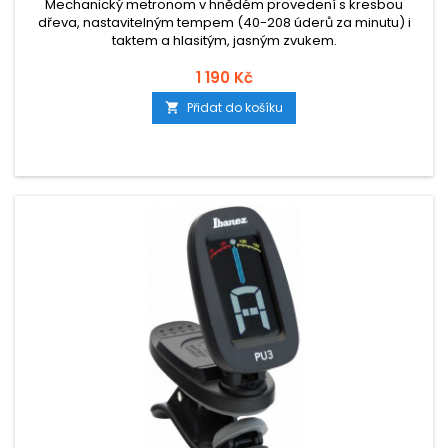
Mechanický metronom v hnědém provedení s kresbou
dřeva, nastavitelným tempem (40-208 úderů za minutu) i
taktem a hlasitým, jasným zvukem.
1 190 Kč
Přidat do košíku
