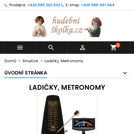
Prodejna:
+420 585 202 502
E-shop:
+420 588 491 044
0



shopping_cart
Domů
Smyčce
Ladičky, Metronomy
ÚVODNÍ STRÁNKA
LADIČKY, METRONOMY