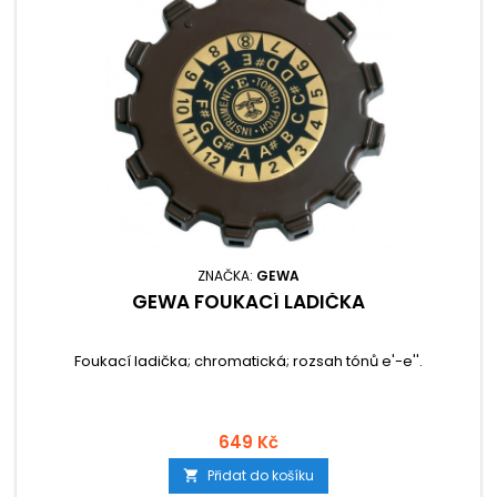
ZNAČKA:
GEWA
GEWA FOUKACÍ LADIČKA
Foukací ladička; chromatická; rozsah tónů e'-e''.
649 Kč
Přidat do košíku
