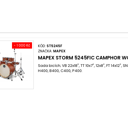
- 1 000 Kč
KÓD:
ST5245F
ZNAČKA:
MAPEX
MAPEX STORM 5245FIC CAMPHOR W
Sada bicích; VB 22x18", TT 10x7", 12x8", FT 14x12", S
H400, B400, C400, P400.