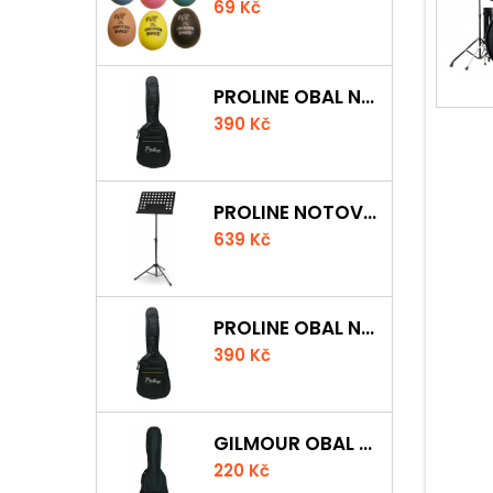
69 Kč
PROLINE OBAL NA AKUSTICKOU KYTARU S 5 MM POLSTROVÁNÍM
390 Kč
PROLINE NOTOVÝ PULT ODLEHČENÝ
639 Kč
PROLINE OBAL NA KLASICKOU KYTARU S 5 MM POLSTROVÁNÍM
390 Kč
GILMOUR OBAL NA UKULELE CONCERT
220 Kč