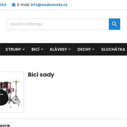
 044
E-mail:
info@audioworks.cz

STRUNY
BICÍ
KLÁVESY
DECHY
SLUCHÁTKA
Bicí sady
gorie