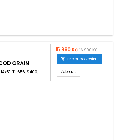
15 990 Kč
16 990 Kč
Přidat do košíku

OOD GRAIN
N 14x5", TH656, S400,
Zobrazit