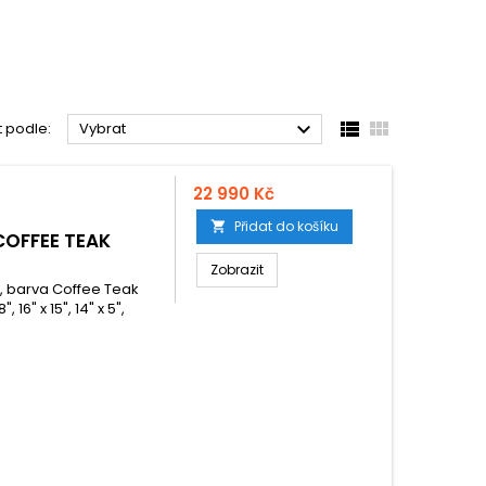



t podle:
Vybrat
22 990 Kč
Přidat do košíku

COFFEE TEAK
Zobrazit
u, barva Coffee Teak
 16" x 15", 14" x 5",