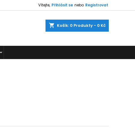
Vítejte,
Přihlásit se
nebo
Registrovat
shopping_cart
Košík:
0
Produkty - 0 Kč