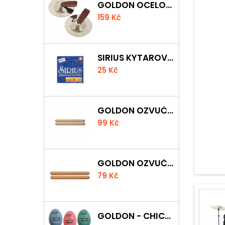
GOLDON OCELOVÉ PRSTOVÉ ČINELKY
159 Kč
SIRIUS KYTAROVÁ STRUNA
25 Kč
GOLDON OZVUČNÁ DŘÍVKA 18 X 200MM
99 Kč
GOLDON OZVUČNÁ DŘÍVKA 15 X 150MM
79 Kč
GOLDON - CHICKEN SHAKER