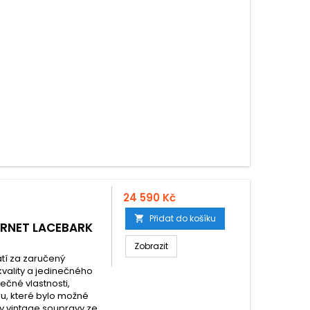
24 590 Kč
Přidat do košíku

ARNET LACEBARK
Zobrazit
latí za zaručený
vality a jedinečného
ečné vlastnosti,
ou, které bylo možné
ly vintage soupravy ze