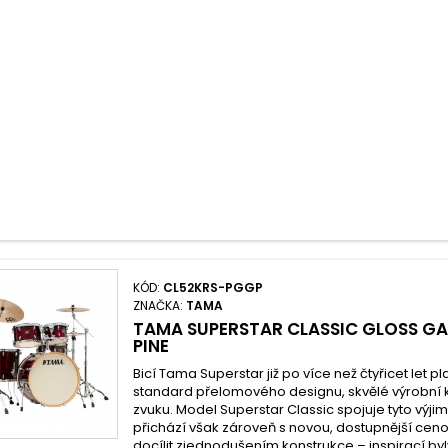
KÓD:
CL52KRS-PGGP
ZNAČKA:
TAMA
TAMA SUPERSTAR CLASSIC GLOSS G
PINE
Bicí Tama Superstar již po více než čtyřicet let p
standard přelomového designu, skvělé výrobní k
zvuku. Model Superstar Classic spojuje tyto výjim
přichází však zároveň s novou, dostupnější cen
docílit zjednodušením konstrukce – inspirací by