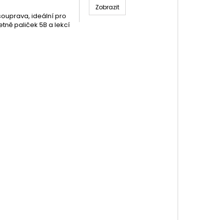
Zobrazit
í souprava, ideální pro
tně paliček 5B a lekcí