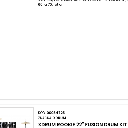
60. a 70. let a...
KÓD:
00034725
ZNAČKA:
XDRUM
XDRUM ROOKIE 22" FUSION DRUM KIT