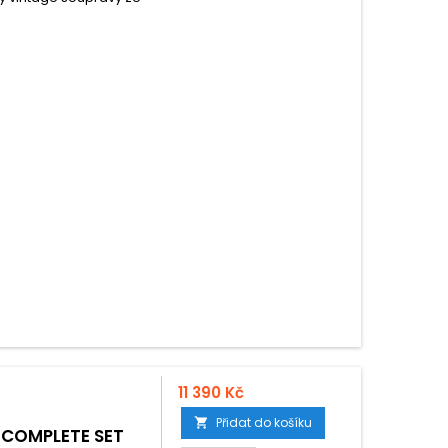
11 390 Kč
Přidat do košíku

 COMPLETE SET