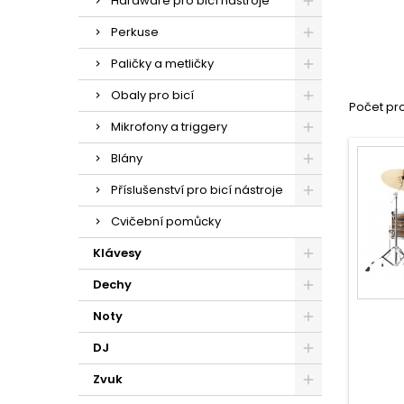
Hardware pro bicí nástroje
Perkuse
Paličky a metličky
Obaly pro bicí
Počet pro
Mikrofony a triggery
Blány
Příslušenství pro bicí nástroje
Cvičební pomůcky
Klávesy
Dechy
Noty
DJ
Zvuk