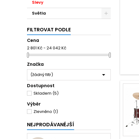
Slevy
Světla
FILTROVAT PODLE
Cena
2 801 Kč - 24 042 Kč
Značka

(žádný filtr)
Dostupnost
Skladem
(5)
Výběr
Zlevněno
(1)
NEJPRODÁVANÉJŠÍ