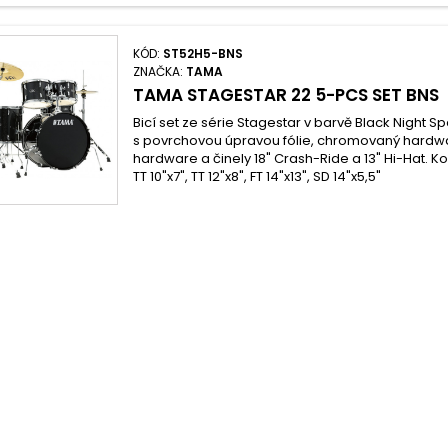
KÓD:
ST52H5-BNS
ZNAČKA:
TAMA
TAMA STAGESTAR 22 5-PCS SET BNS
Bicí set ze série Stagestar v barvě Black Night Sp
s povrchovou úpravou fólie, chromovaný hardwar
hardware a činely 18" Crash-Ride a 13" Hi-Hat. Ko
TT 10"x7", TT 12"x8", FT 14"x13", SD 14"x5,5"