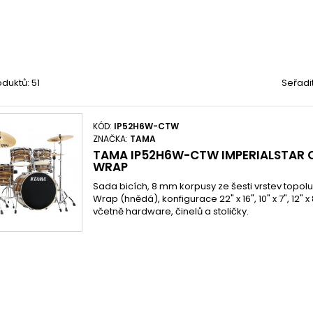
duktů: 51
Seřadi
KÓD:
IP52H6W-CTW
ZNAČKA:
TAMA
TAMA IP52H6W-CTW IMPERIALSTAR 
WRAP
Sada bicích, 8 mm korpusy ze šesti vrstev topol
Wrap (hnědá), konfigurace 22" x 16", 10" x 7", 12" x 8",
včetně hardware, činelů a stoličky.