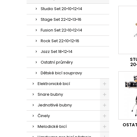
Studio Set 20•10•12•14
Stage Set 22•12•13•16
Fusion Set 22•10•12•14
Rock Set 22•10•12•16
Jazz Set 18•12•14
ST
Ostatní průměry
20•
Dětské bicí soupravy
Elektronické bicí
Snare bubny
Jednotlivé bubny
Činely
OSTAT
Melodické bicí