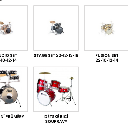
UDIO SET
STAGE SET 22•12•13•16
FUSION SET
10•12•14
22•10•12•14
NÍ PRŮMĚRY
DĚTSKÉ BICÍ
SOUPRAVY