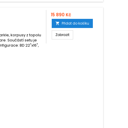
15 890 Kč
Přidat do košíku

arkle, korpusy z topolu
Zobrazit
e. Součástí setu je
nfigurace: BD 22"x16",