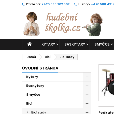
Prodejna:
+420 585 202 502
E-shop:
+420 588 491
KYTARY
BASKYTARY
SMYČCE
Domů
Bicí
Bicí sady
ÚVODNÍ STRÁNKA
Kytary
Baskytary
Smyčce
Bicí
Bicí sady
Podkate