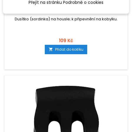
Přejít na stránku Podrobně o cookies
GEWA DUSÍTKO PRO HOUSLE
Dusítko (sordinka) na housle; k připevnění na kobylku.
109 Kč
Přidat do košíku
