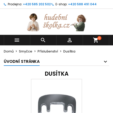
Prodejna:
+420 585 202 502
E-shop:
+420 588 491 044
0



shopping_cart
Domů
Smyčce
Příslušenství
Dusítka
ÚVODNÍ STRÁNKA
DUSÍTKA