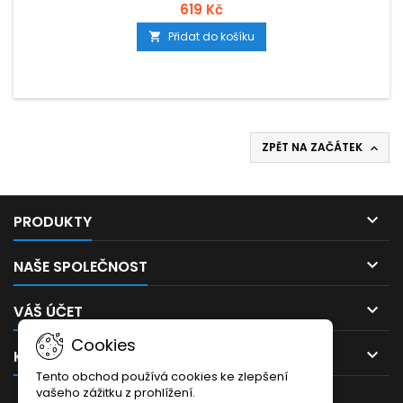
619 Kč
Přidat do košíku

ZPĚT NA ZAČÁTEK


PRODUKTY

NAŠE SPOLEČNOST

VÁŠ ÚČET
Cookies

KONTAKT
Tento obchod používá cookies ke zlepšení
vašeho zážitku z prohlížení.