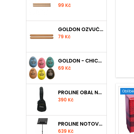
99 Kč
GOLDON OZVUČNÁ DŘÍVKA 15 X 150MM
79 Kč
GOLDON - CHICKEN SHAKER
69 Kč
Oblíb
PROLINE OBAL NA AKUSTICKOU KYTARU S 5 MM POLSTROVÁNÍM
390 Kč
PROLINE NOTOVÝ PULT ODLEHČENÝ
639 Kč