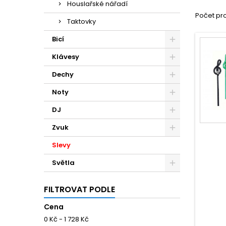
Houslařské nářadí
Počet pro
Taktovky
Bicí
Klávesy
Dechy
Noty
DJ
Zvuk
Slevy
Světla
FILTROVAT PODLE
Cena
0 Kč - 1 728 Kč