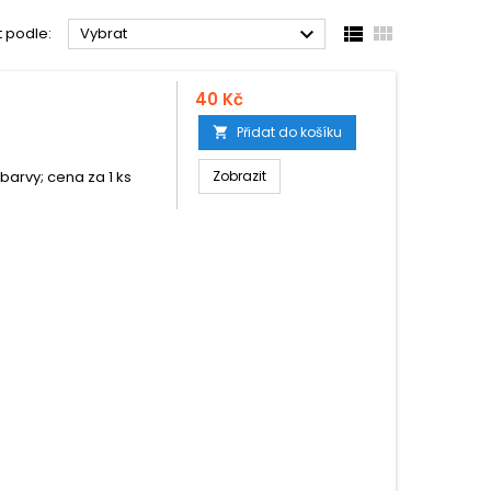



t podle:
Vybrat
40 Kč
Přidat do košíku

barvy; cena za 1 ks
Zobrazit