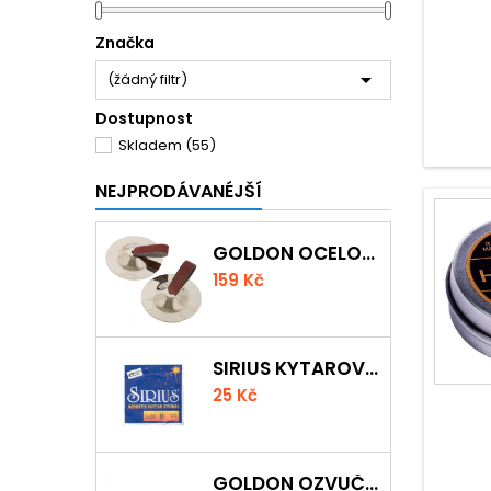
Značka

(žádný filtr)
Dostupnost
Skladem
(55)
NEJPRODÁVANÉJŠÍ
GOLDON OCELOVÉ PRSTOVÉ ČINELKY
159 Kč
SIRIUS KYTAROVÁ STRUNA
25 Kč
GOLDON OZVUČNÁ DŘÍVKA 18 X 200MM