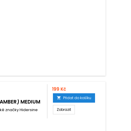
199 Kč
Přidat do košíku

 (AMBER) MEDIUM
ké značky Hidersine
Zobrazit