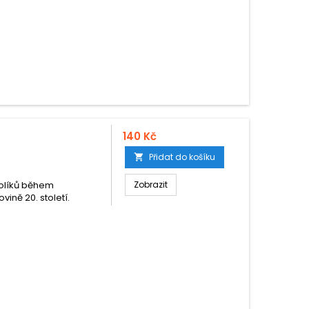
140 Kč
Přidat do košíku

kolíků během
Zobrazit
vině 20. století.