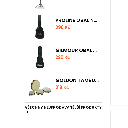
PROLINE OBAL NA KLASICKOU KYTARU S 5 MM POLSTROVÁNÍM
390 Kč
GILMOUR OBAL NA UKULELE CONCERT
220 Kč
GOLDON TAMBURÍNA S BLÁNOU A ČINELKY 20CM
319 Kč
VŠECHNY NEJPRODÁVANĚJŠÍ PRODUKTY
