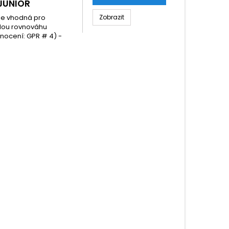
 JUNIOR
 je vhodná pro
Zobrazit
ělou rovnováhu
dnocení: GPR # 4) -