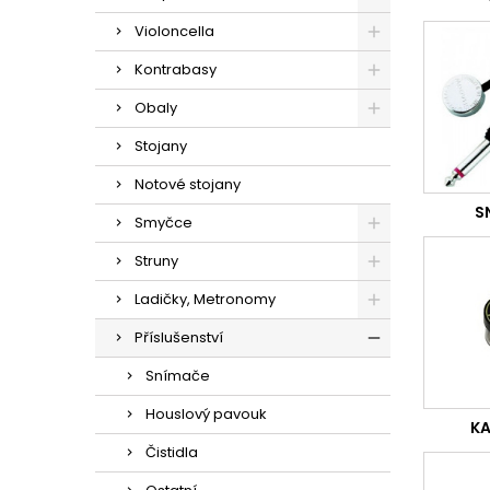
Violoncella
Kontrabasy
Obaly
Stojany
Notové stojany
S
Smyčce
Struny
Ladičky, Metronomy
Příslušenství
Snímače
Houslový pavouk
KA
Čistidla