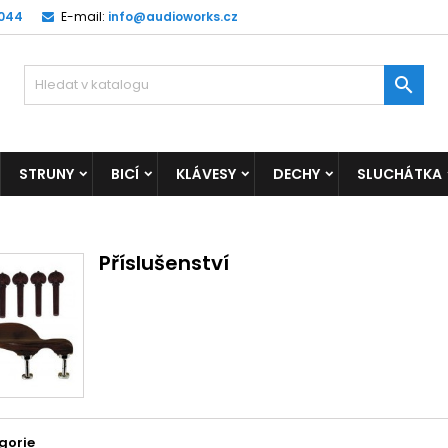
 044
E-mail:
info@audioworks.cz

STRUNY
BICÍ
KLÁVESY
DECHY
SLUCHÁTKA
Příslušenství
gorie