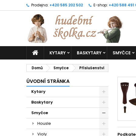
Prodejna:
+420 585 202 502
E-shop:
+420 588 491
KYTARY
BASKYTARY
SMYČCE
Domů
Smyčce
Příslušenství
ÚVODNÍ STRÁNKA
Kytary
Baskytary
Smyčce
Housle
Violy
Podkate