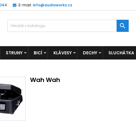
 044
E-mail:
info@audioworks.cz

STRUNY
BICÍ
KLÁVESY
DECHY
SLUCHÁTKA
Wah Wah