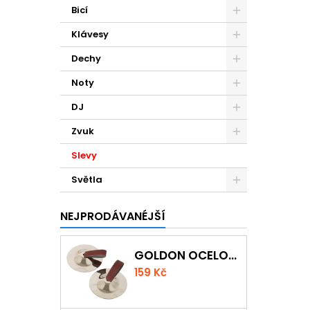
Bicí
Klávesy
Dechy
Noty
DJ
Zvuk
Slevy
Světla
NEJPRODÁVANÉJŠÍ
GOLDON OCELOVÉ PRSTOVÉ ČINELKY
159 Kč