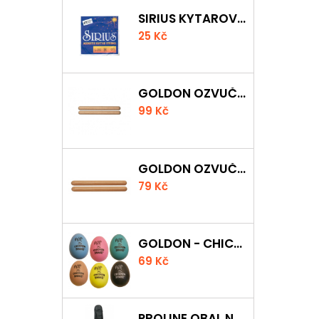
SIRIUS KYTAROVÁ STRUNA
25 Kč
GOLDON OZVUČNÁ DŘÍVKA 18 X 200MM
99 Kč
GOLDON OZVUČNÁ DŘÍVKA 15 X 150MM
79 Kč
GOLDON - CHICKEN SHAKER
69 Kč
PROLINE OBAL NA AKUSTICKOU KYTARU S 5 MM POLSTROVÁNÍM