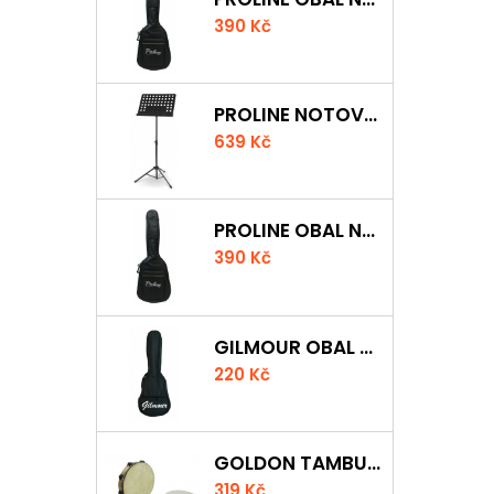
390 Kč
PROLINE NOTOVÝ PULT ODLEHČENÝ
639 Kč
PROLINE OBAL NA KLASICKOU KYTARU S 5 MM POLSTROVÁNÍM
390 Kč
GILMOUR OBAL NA UKULELE CONCERT
220 Kč
GOLDON TAMBURÍNA S BLÁNOU A ČINELKY 20CM
319 Kč