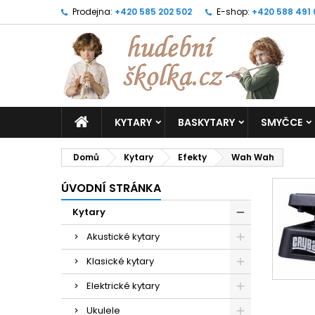
Prodejna:
+420 585 202 502
E-shop:
+420 588 491
KYTARY
BASKYTARY
SMYČCE
Domů
Kytary
Efekty
Wah Wah
ÚVODNÍ STRÁNKA
Kytary
Akustické kytary
Klasické kytary
Elektrické kytary
Ukulele