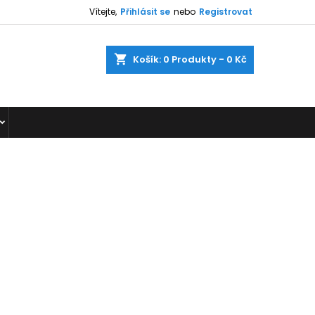
Vítejte,
Přihlásit se
nebo
Registrovat
shopping_cart
Košík:
0
Produkty - 0 Kč