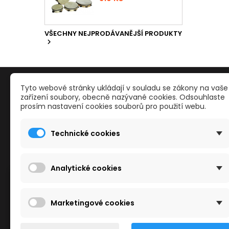
VŠECHNY NEJPRODÁVANĚJŠÍ PRODUKTY

PRODUKTY
NAŠE S
Tyto webové stránky ukládají v souladu se zákony na vaše
zařízení soubory, obecně nazývané cookies. Odsouhlaste
prosím nastavení cookies souborů pro použití webu.
Reklamace a odstoupení od smlouvy
Kontakty
Slevy
Obchodn
Technické cookies
Nové zboží
Mapa str
Nejvíce prodávané
Reklama
Kamenné
Analytické cookies
Cookies
Tento obchod používá cookies ke zlepšení
Marketingové cookies
vašeho zážitku z prohlížení.
Další informace naleznete v našich
Zásadách