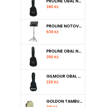
PROLINE OBAL NA AKUSTICKOU KYTARU S 5 MM POLSTROVÁNÍM
390 Kč
PROLINE NOTOVÝ PULT ODLEHČENÝ
639 Kč
PROLINE OBAL NA KLASICKOU KYTARU S 5 MM POLSTROVÁNÍM
390 Kč
GILMOUR OBAL NA UKULELE CONCERT
220 Kč
GOLDON TAMBURÍNA S BLÁNOU A ČINELKY 20CM