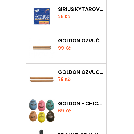
SIRIUS KYTAROVÁ STRUNA
25 Kč
GOLDON OZVUČNÁ DŘÍVKA 18 X 200MM
99 Kč
GOLDON OZVUČNÁ DŘÍVKA 15 X 150MM
79 Kč
GOLDON - CHICKEN SHAKER
69 Kč