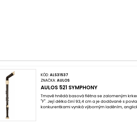
KÓD:
ALS31537
ZNAČKA:
AULOS
AULOS 521 SYMPHONY
Tmavě hnědá basová flétna se zalomeným krkem.
"F". Její délka činí 93,4 cm a je dodávané s pov
konkurentkami vyniká výborným laděním, anglick