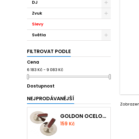
DJ
Zvuk
Slevy
Světla
FILTROVAT PODLE
Cena
6 183 Kč - 9 083 Kč
Dostupnost
NEJPRODÁVANÉJŠÍ
Zobrazení
GOLDON OCELOVÉ PRSTOVÉ ČINELKY
159 Kč