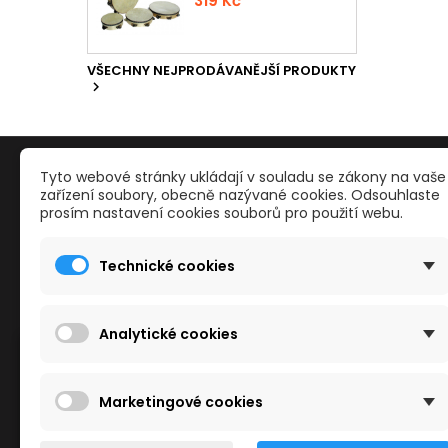
319 Kč
VŠECHNY NEJPRODÁVANĚJŠÍ PRODUKTY

PRODUKTY
NAŠE S
Tyto webové stránky ukládají v souladu se zákony na vaše
zařízení soubory, obecně nazývané cookies. Odsouhlaste
prosím nastavení cookies souborů pro použití webu.
Reklamace a odstoupení od smlouvy
Kontakty
Slevy
Obchodn
Technické cookies
Nové zboží
Mapa str
Nejvíce prodávané
Reklama
Kamenné
Analytické cookies
Cookies
Tento obchod používá cookies ke zlepšení
Marketingové cookies
vašeho zážitku z prohlížení.
Další informace naleznete v našich
Zásadách