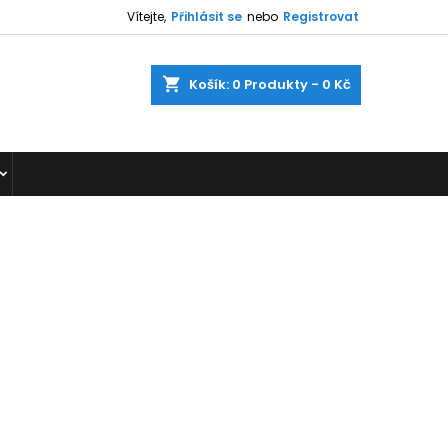
Vítejte,
Přihlásit se
nebo
Registrovat
shopping_cart
Košík:
0
Produkty - 0 Kč