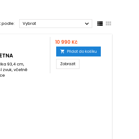



t podle:
Vybrat
10 990 Kč
Přidat do košíku

LÉTNA
lka 93,4 cm,
Zobrazit
í zvuk, včetně
lce