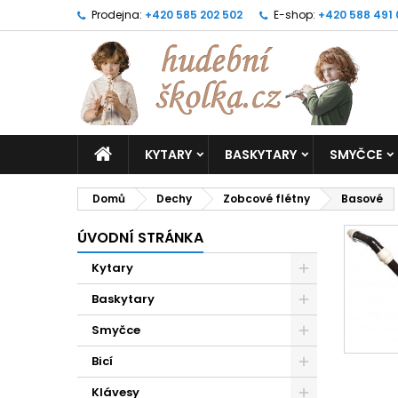
Prodejna:
+420 585 202 502
E-shop:
+420 588 491
KYTARY
BASKYTARY
SMYČCE
Domů
Dechy
Zobcové flétny
Basové
ÚVODNÍ STRÁNKA
Kytary
Baskytary
Smyčce
Bicí
Klávesy