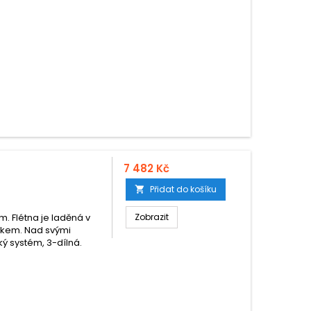
7 482 Kč
Přidat do košíku

 Flétna je laděná v
Zobrazit
lakem. Nad svými
ý systém, 3-dílná.