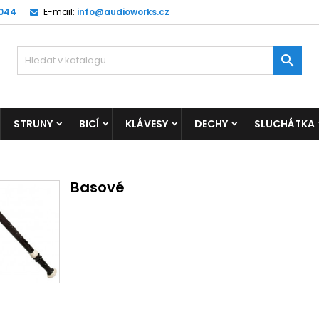
 044
E-mail:
info@audioworks.cz

STRUNY
BICÍ
KLÁVESY
DECHY
SLUCHÁTKA
Basové