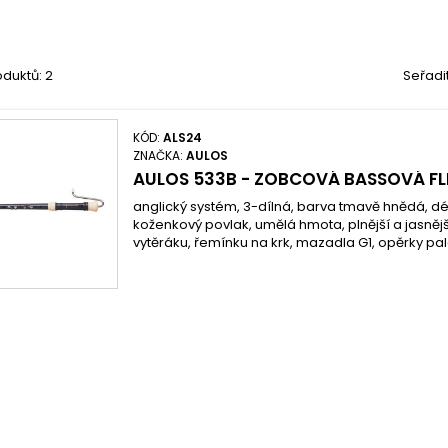
duktů: 2
Seřadi
KÓD:
ALS24
ZNAČKA:
AULOS
AULOS 533B - ZOBCOVÁ BASSOVÁ F
anglický systém, 3-dílná, barva tmavě hnědá, dé
koženkový povlak, umělá hmota, plnější a jasnějš
vytěráku, řemínku na krk, mazadla G1, opěrky pa