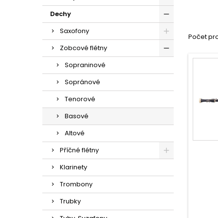
Dechy
Saxofony
Počet pro
Zobcové flétny
Sopraninové
Sopránové
Tenorové
Basové
Altové
Příčné flétny
Klarinety
Trombony
Trubky