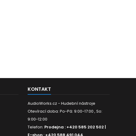
KONTAKT
AudioWorks.cz - Hudební nástroje
Otevírací doba: Po-Pá: 9:00-17:00 , So:
9:00-12:00
Telefon:
Prodejna : +420 585 202 502 |
E-shop : +420 588 491 044