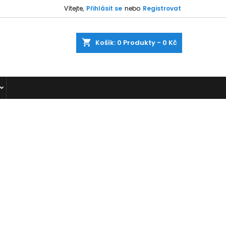
Vítejte,
Přihlásit se
nebo
Registrovat
shopping_cart
Košík:
0
Produkty - 0 Kč