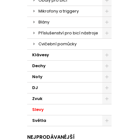
Obaly pro bicí
Mikrofony a triggery
Blány
Příslušenství pro bicí nástroje
Cvičební pomůcky
Klávesy
Dechy
Noty
DJ
Zvuk
Slevy
Světla
NEJPRODÁVANÉJŠÍ