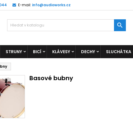
 044
E-mail:
info@audioworks.cz

STRUNY
BICÍ
KLÁVESY
DECHY
SLUCHÁTKA
ubny
Basové bubny