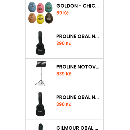
GOLDON - CHICKEN SHAKER
69 Kč
PROLINE OBAL NA AKUSTICKOU KYTARU S 5 MM POLSTROVÁNÍM
390 Kč
PROLINE NOTOVÝ PULT ODLEHČENÝ
639 Kč
PROLINE OBAL NA KLASICKOU KYTARU S 5 MM POLSTROVÁNÍM
390 Kč
GILMOUR OBAL NA UKULELE CONCERT