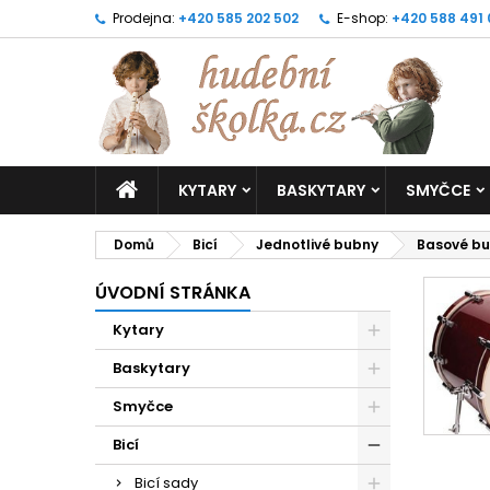
Prodejna:
+420 585 202 502
E-shop:
+420 588 491
KYTARY
BASKYTARY
SMYČCE
Domů
Bicí
Jednotlivé bubny
Basové b
ÚVODNÍ STRÁNKA
Kytary
Baskytary
Smyčce
Bicí
Bicí sady