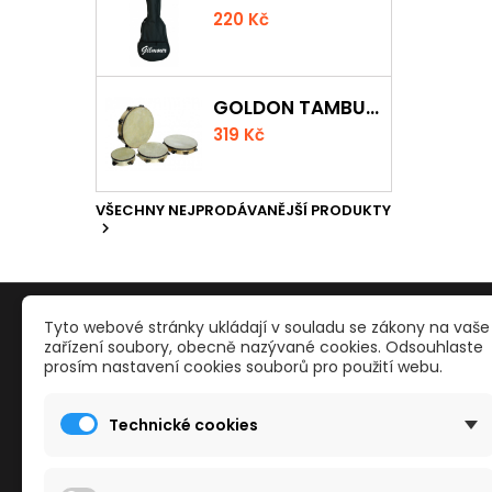
220 Kč
GOLDON TAMBURÍNA S BLÁNOU A ČINELKY 20CM
319 Kč
VŠECHNY NEJPRODÁVANĚJŠÍ PRODUKTY

PRODUKTY
NAŠE S
Tyto webové stránky ukládají v souladu se zákony na vaše
zařízení soubory, obecně nazývané cookies. Odsouhlaste
prosím nastavení cookies souborů pro použití webu.
Reklamace a odstoupení od smlouvy
Kontakty
Slevy
Obchodn
Technické cookies
Nové zboží
Mapa str
Nejvíce prodávané
Reklama
Kamenné