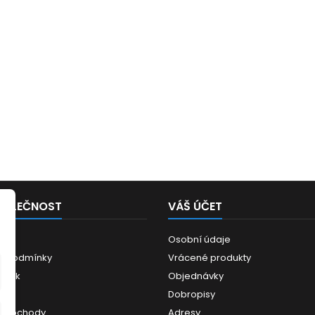
POLEČNOST
VÁŠ ÚČET
Osobní údaje
í podmínky
Vrácené produkty
ánek
Objednávky
ce
Dobropisy
 obchody
Adresy