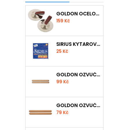
GOLDON OCELOVÉ PRSTOVÉ ČINELKY
159 Kč
SIRIUS KYTAROVÁ STRUNA
25 Kč
GOLDON OZVUČNÁ DŘÍVKA 18 X 200MM
99 Kč
GOLDON OZVUČNÁ DŘÍVKA 15 X 150MM
79 Kč