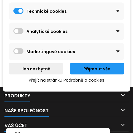
Technické cookies
Analytické cookies
Marketingové cookies
Hledaný výraz nebyl nenalezen.
Jen nezbytné
Přijmout vše
Prosím, zkuste zadat něco jiného.
Přejít na stránku Podrobně o cookies

PRODUKTY

NAŠE SPOLEČNOST

VÁŠ ÚČET