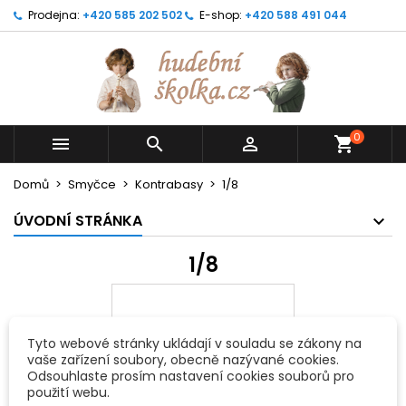
Prodejna:
+420 585 202 502
E-shop:
+420 588 491 044
0



shopping_cart
Domů
Smyčce
Kontrabasy
1/8
ÚVODNÍ STRÁNKA
1/8
Tyto webové stránky ukládají v souladu se zákony na
vaše zařízení soubory, obecně nazývané cookies.
Odsouhlaste prosím nastavení cookies souborů pro
použití webu.